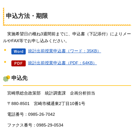
申込方法・期限
実
施希望日の概ね3週間前までに、申込書（下記添付）によりメー
ルやFAX等でお申し込みください。
統計出前授業申込書（ワード：35KB）
統計出前授業申込書（PDF：64KB）
申込先
宮崎県総合政策部
統
計調査課
企
画分析担当
〒880-8501
宮崎市
橘通東2丁目10番1号
電話番号：0985-26-7042
ファクス番号：0985-29-0534