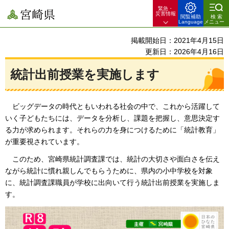
緊急・
宮崎県
災害情報
閲覧補助
検索
Language
メニュー
掲載開始日：2021年4月15日
更新日：2026年4月16日
統計出前授業を実施します
ビ
ッグデータの時代ともいわれる社会の中で、これから活躍して
いく子どもたちには、データを分析し、課題を把握し、意思決定す
る力が求められます。それらの力を身につけるために「統計教育」
が重要視されています。
このため、宮
崎県統計調査課では、統計の大切さや面白さを伝え
ながら統計に慣れ親しんでもらうために、県内の小中学校を対象
に、統計調査課職員が学校に出向いて行う統計出前授業を実施しま
す。