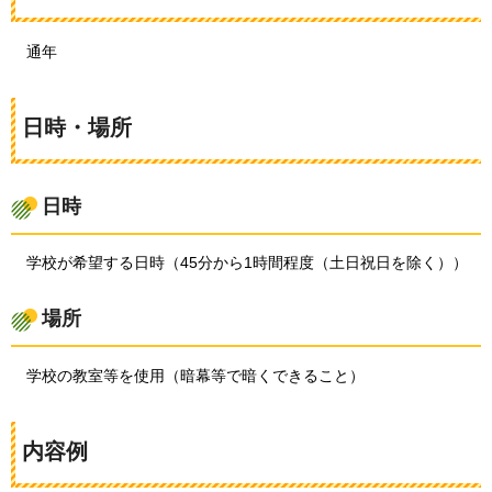
通
年
日時・場所
日時
学
校が希望する日時（45分から1時間程度（土日祝日を除く））
場所
学
校の教室等を使用（暗幕等で暗くできること）
内容例