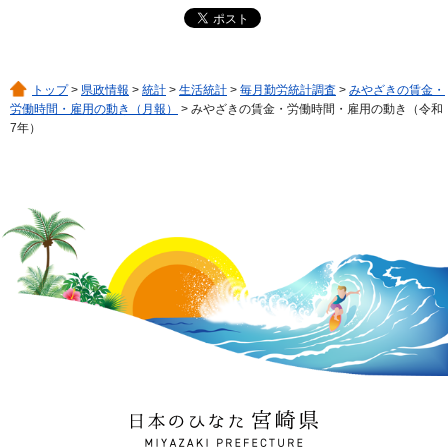
トップ
>
県政情報
>
統計
>
生活統計
>
毎月勤労統計調査
>
みやざきの賃金・
労働時間・雇用の動き（月報）
> みやざきの賃金・労働時間・雇用の動き（令和
7年）
日本のひなた 宮崎県
MIYAZAKI PREFECTURE