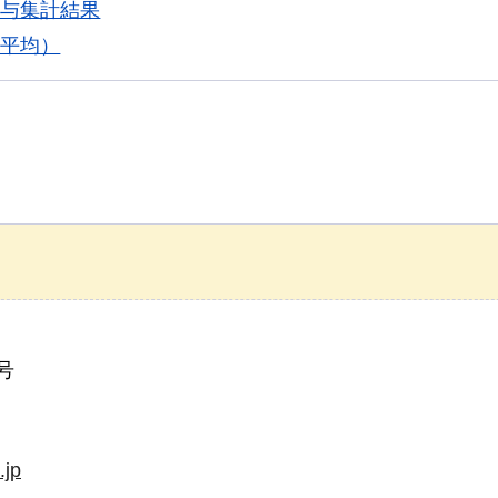
賞与集計結果
年平均）
号
.jp