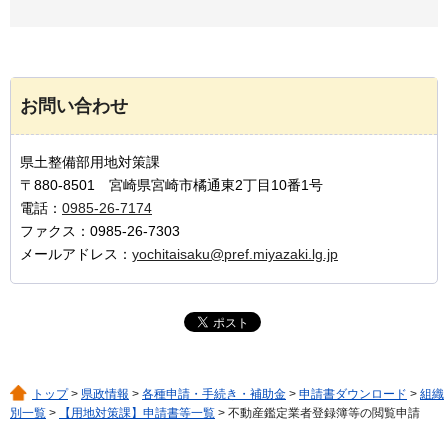
お問い合わせ
県土整備部用地対策課
〒880-8501 宮崎県宮崎市橘通東2丁目10番1号
電話：
0985-26-7174
ファクス：0985-26-7303
メールアドレス：
yochitaisaku@pref.miyazaki.lg.jp
トップ
>
県政情報
>
各種申請・手続き・補助金
>
申請書ダウンロード
>
組織
別一覧
>
【用地対策課】申請書等一覧
> 不動産鑑定業者登録簿等の閲覧申請