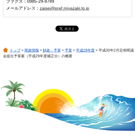
ファクス：0985-29-8789
メールアドレス：
zaisei@pref.miyazaki.lg.jp
トップ
>
県政情報
>
財政・予算
>
予算
>
平成29年度
> 平成30年2月定例県議
会提出予算案（平成29年度補正分）の概要