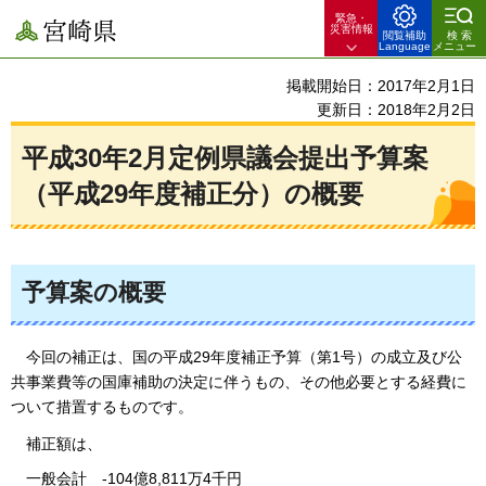
緊急・
宮崎県
災害情報
閲覧補助
検索
Language
メニュー
掲載開始日：2017年2月1日
更新日：2018年2月2日
平成30年2月定例県議会提出予算案
（平成29年度補正分）の概要
予算案の概要
今回
の補正は、国の平成29年度補正予算（第1号）の成立及び公
共事業費等の国庫補助の決定に伴うもの、その他必要とする経費に
ついて措置するものです。
補正額は
、
一般会計
-104
億8,811万4千円