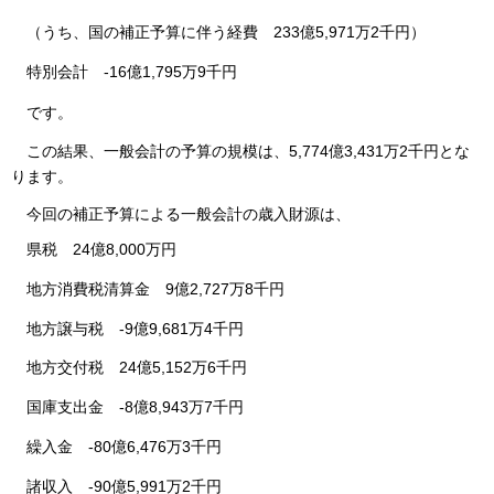
（うち、国の補正予算に伴う経費
233
億5,971万2千円）
特別会計
-16
億1,795万9千円
です
。
この結果
、一般会計の予算の規模は、5,774億3,431万2千円とな
ります。
今回
の補正予算による一般会計の歳入財源は、
県税
24
億8,000万円
地方消費税清算金
9億2,727万8千円
地方譲与税
-9
億9,681万4千円
地方交付税
24
億5,152万6千円
国庫支出金
-
8億8,943万7千円
繰入金
-80
億6,476万3千円
諸収入
-90
億5,991万2千円