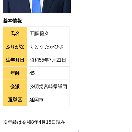
基本情報
氏名
工藤 隆久
ふりがな
くどう たかひさ
生年月日
昭和55年7月21日
年齢
45
会派
公明党宮崎県議団
選挙区
延岡市
※年齢は令和8年4月15日現在