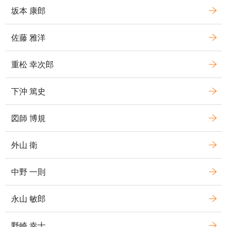
坂本 康郎
佐藤 雅洋
重松 幸次郎
下沖 篤史
図師 博規
外山 衛
中野 一則
永山 敏郎
野崎 幸士