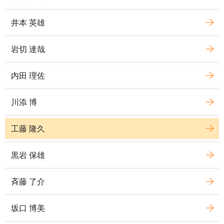
井本 英雄
岩切 達哉
内田 理佐
川添 博
工藤 隆久
黒岩 保雄
斉藤 了介
坂口 博美