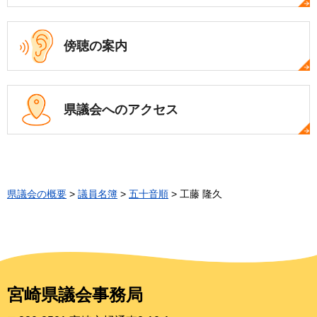
傍聴の案内
県議会への
アクセス
県議会の概要
>
議員名簿
>
五十音順
> 工藤 隆久
宮崎県議会事務局