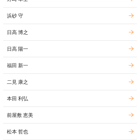
浜砂 守
日高 博之
日高 陽一
福田 新一
二見 康之
本田 利弘
前屋敷 恵美
松本 哲也