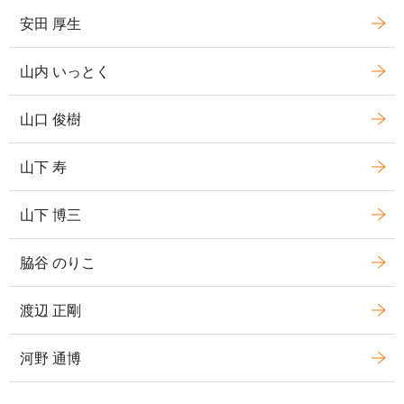
安田 厚生
山内 いっとく
山口 俊樹
山下 寿
山下 博三
脇谷 のりこ
渡辺 正剛
河野 通博