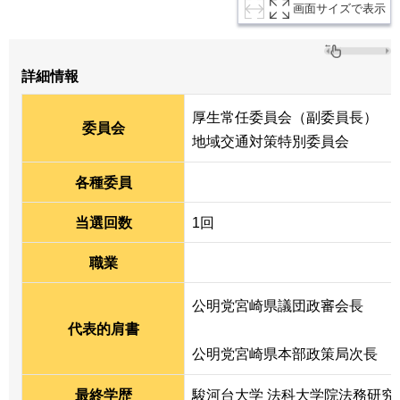
画面サイズで表示
詳細情報
厚生常任委員会（副委員長）
委員会
地域交通対策特別委員会
各種委員
当選回数
1回
職業
公明党宮崎県議団政審会長
代表的肩書
公明党宮崎県本部政策局次長
最終学歴
駿河台大学 法科大学院法務研究