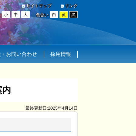
サイトマップ
リンク
小
中
大
白
黄
黒
ズ
色合い
談・お問い合わせ
採用情報
案内
最終更新日:2025年4月14日