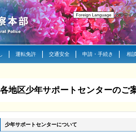
Foreign Language
文字サイ
し
運転免許
交通安全
申請・手続き
相
各地区少年サポートセンターのご
少年サポートセンターについて