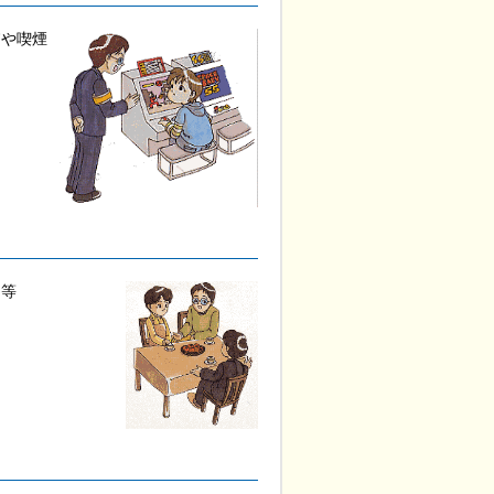
びや喫煙
者等