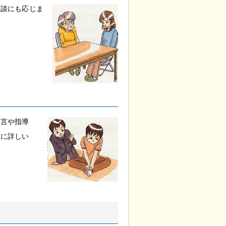
相談にも応じま
助言や指導
題に詳しい
。