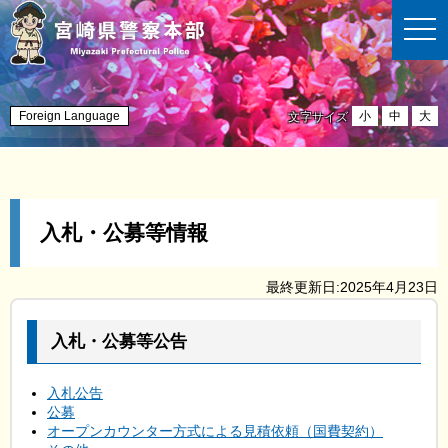
t
o
g
g
l
e
n
Foreign Language
小
中
大
文字サイズ
a
v
i
g
a
t
i
入札・公募等情報
o
n
最終更新日:2025年4月23日
入札・公募等公告
入札公告
公募
オープンカウンター方式による見積依頼（国費契約）