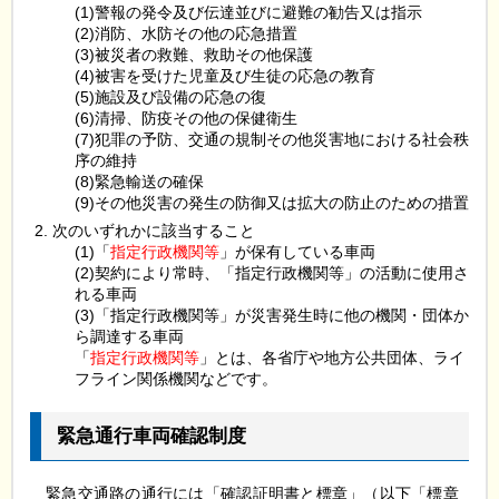
(1)警報の発令及び伝達並びに避難の勧告又は指示
(2)消防、水防その他の応急措置
(3)被災者の救難、救助その他保護
(4)被害を受けた児童及び生徒の応急の教育
(5)施設及び設備の応急の復
(6)清掃、防疫その他の保健衛生
(7)犯罪の予防、交通の規制その他災害地における社会秩
序の維持
(8)緊急輸送の確保
(9)その他災害の発生の防御又は拡大の防止のための措置
次のいずれかに該当すること
(1)「
指定行政機関等
」が保有している車両
(2)契約により常時、「指定行政機関等」の活動に使用さ
れる車両
(3)「指定行政機関等」が災害発生時に他の機関・団体か
ら調達する車両
「
指定行政機関等
」とは、各省庁や地方公共団体、ライ
フライン関係機関などです。
緊急通行車両確認制度
緊急交通路の通行には「確認証明書と標章」（以下「標章