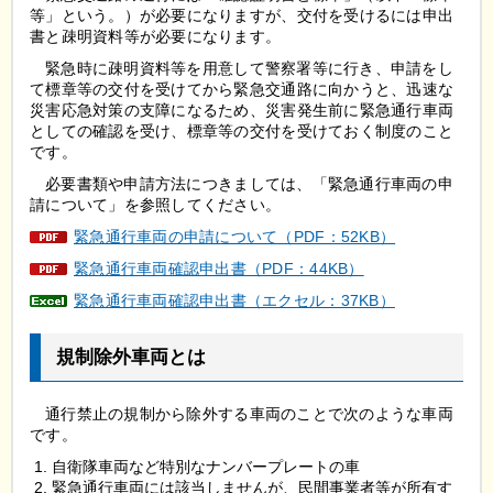
等」という。）が必要になりますが、交付を受けるには申出
書と疎明資料等が必要になります。
緊急時に疎明資料等を用意して警察署等に行き、申請をし
て標章等の交付を受けてから緊急交通路に向かうと、迅速な
災害応急対策の支障になるため、災害発生前に緊急通行車両
としての確認を受け、標章等の交付を受けておく制度のこと
です。
必要書類や申請方法につきましては、「緊急通行車両の申
請について」を参照してください。
緊急通行車両の申請について（PDF：52KB）
緊急通行車両確認申出書（PDF：44KB）
緊急通行車両確認申出書（エクセル：37KB）
規制除外車両とは
通行禁止の規制から除外する車両のことで次のような車両
です。
自衛隊車両など特別なナンバープレートの車
緊急通行車両には該当しませんが、民間事業者等が所有す