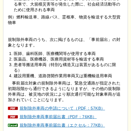
る車で、大規模災害等が発生した際に、社会経済活動等の
ために使用される車両
例）燃料輸送車、路線バス、霊柩車、物資を輸送する大型貨
物車
規制除外車両のうち、次に掲げるものは、「事前届出」の対
象となります。
医師、歯科医師、医療機関等が使用する車両
医薬品、医療機器、医療用資材等を輸送する車両
患者等搬送用車両（特別な構造又は装置があるものに限
る）
建設用重機、道路啓開作業用車両又は重機輸送用車両
事前届出対象の規制除外車両は、緊急交通路が指定された
初期段階から通行できるようになりますが、その他の規制除
外車
両は、被災地の状況により順次通行可能な対象車両が追
加されていくことになります。
規制除外車両の申請について（PDF：57KB）
規制除外車両事前届出書（PDF：76KB）
規制除外車両事前届出書（エクセル：77KB）