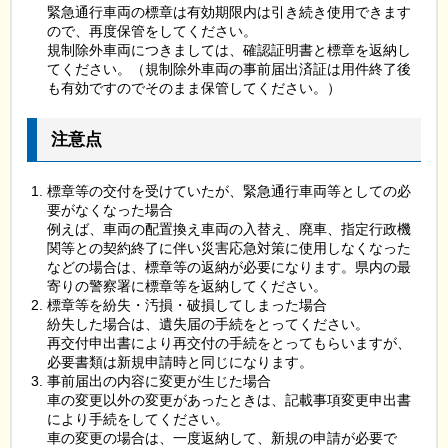
緊急通行車両の標章は有効期限内は引き続き使用できます
ので、再度保管をしてください。
規制除外車両につきましては、確認証明書と標章を返納し
てください。（規制除外車両の事前届出済証は用件終了後
も有効ですのでそのまま保管してください。）
注意点
標章等の交付を受けていたが、緊急通行車両等としての必
要がなくなった場合
例えば、車両の配置換え車両の入替え、廃車、指定行政機
関等との契約終了に伴い災害応急対策に使用しなくなった
などの場合は、標章等の返納が必要になります。県内の最
寄りの警察署に標章等を返納してください。
標章等を紛失・汚損・破損してしまった場合
紛失した場合は、遺失届の手続をとってください。
再交付申出書により再交付の手続をとってもらいますが、
必要書類は新規申請時と同じになります。
事前届出の内容に変更が生じた場合
車の変更以外の変更があったときは、記載事項変更申出書
により手続をしてください。
車の変更の場合は、一度返納して、新規の申請が必要で