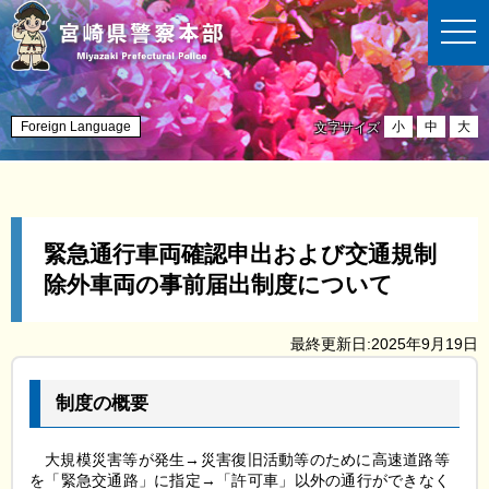
t
o
g
g
l
e
n
Foreign Language
小
中
大
文字サイズ
a
v
i
g
a
t
i
緊急通行車両確認申出および交通規制
o
n
除外車両の事前届出制度について
最終更新日:2025年9月19日
制度の概要
大規模災害等が発生→災害復旧活動等のために高速道路等
を「緊急交通路」に指定→「許可車」以外の通行ができなく