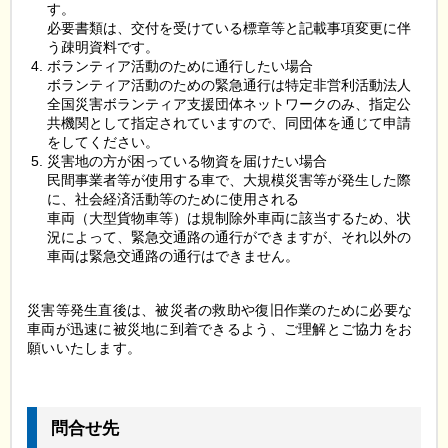
す。
必要書類は、交付を受けている標章等と記載事項変更に伴
う疎明資料です。
ボランティア活動のために通行したい場合
ボランティア活動のための緊急通行は特定非営利活動法人
全国災害ボランティア支援団体ネットワークのみ、指定公
共機関として指定されていますので、同団体を通じて申請
をしてください。
災害地の方が困っている物資を届けたい場合
民間事業者等が使用する車で、大規模災害等が発生した際
に、社会経済活動等のために使用される
車両（大型貨物車等）は規制除外車両に該当するため、状
況によって、緊急交通路の通行ができますが、それ以外の
車両は緊急交通路の通行はできません。
災害等発生直後は、被災者の救助や復旧作業のために必要な
車両が迅速に被災地に到着できるよう、ご理解とご協力をお
願いいたします。
問合せ先