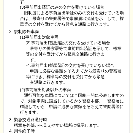
す。
(3)事前届出済証のみの交付を受けている場合
旧
制度による事前届出済証のみの交付を受けている場
合は、最寄りの警察署等で事前届出済証を示
し
て、標
章等の交付を受けてから緊急交通路に行きます。
規制除外車両
(1)事前届出対象車両
ア.事前届出確認済証の交付を受けている場合
最
寄りの警察署等で事前届出済証を示して、標章
等の交付を受けてから緊急交通路に行きま
す
。
イ.事前届出確認済証の交付を受けていない場合
申
請に必要な書類をそろえてから最寄りの警察署
等に行き、標章等の交付を受けてから緊急
交
通路に行きます。
(2)事前届出対象以外の車両
通
行可能な車両については全国統一的に公表しますの
で、対象車両に該当しているかを警察本部、
警
察署に
確認してから、申請に必要な書類をそろえて警察署等に
行きます。
緊急交通路通行時
標章を外部から見えやすい場所に掲示します。
用件終了時