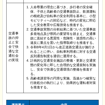
人命尊重の理念に基づき、歩行者の安全確
保、子供と高齢者の交通事故防止、飲酒運転
の根絶及び自転車の安全利用を基本に、小型
モビリティへの対応など、時代の変化に即応
した安全教育や広報啓発を推進する。
交通事故実態の分析結果に基づいた交通事故
交通事
多発地点及び県民の要望等を踏まえ、交通事
故の抑
故に直結する悪質性・危険性・迷惑性の高い
止と安
違反に重点を置いた指導取締りを推進する。
全で快
令和8年4月1日から改正道路交通法が施行さ
適な交
れることに伴い、自転車利用者に対する交通
通社会
反則通告制度を適切に運用する。
の実現
計画的な交通安全施設の整備・更新と交通実
態の変化等に即した合理的な交通規制を実施
し、安全で快適な交通環境の整備を推進す
る。
高齢者講習等の円滑な実施、迅速かつ確実な
行政処分の執行により、効果的な運転者対策
を推進する。