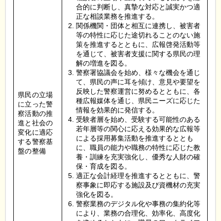
合的に判断し、真摯な対応と誠実かつ適
正な相談業務を推進する。
関係機関・団体と相互に連携し、被害者
等の特性に応じた途切れることのない施
策を推進するとともに、広報啓発活動等
を通じて、被害者支援に関する県民の理
解の増進を図る。
警察署協議会を始め、様々な機会を通じ
て、県民の声に耳を傾け、意見や要望を
反映した警察運営に努めるとともに、各
県民の立場
種広報媒体を通じ、県民ニーズに応じた
に立った警
情報を効果的に発信する。
察活動の推
受験者層を始め、受験する可能性のある
進と社会の
若年層等の関心に応える効果的な広報等
変化に適応
による採用募集活動を推進するととも
する警察基
に、職員の能力や職務の特性に応じた教
盤の整備
養・訓練を充実強化し、優秀な人財の確
保・育成を図る。
適正な会計経理を推進するとともに、警
察事象に即応する施設及び資機材の充実
強化を図る。
警察業務のデジタル化や事務の集約化等
により、業務の合理化、効率化、高度化