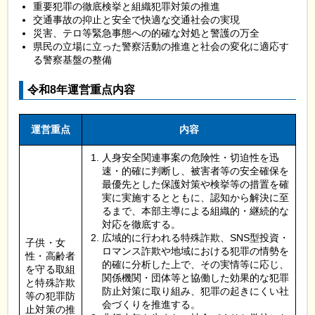
重要犯罪の徹底検挙と組織犯罪対策の推進
交通事故の抑止と安全で快適な交通社会の実現
災害、テロ等緊急事態への的確な対処と警護の万全
県民の立場に立った警察活動の推進と社会の変化に適応す
る警察基盤の整備
令和8年運営重点内容
運営重点
内容
人身安全関連事案の危険性・切迫性を迅
速・的確に判断し、被害者等の安全確保を
最優先とした保護対策や検挙等の措置を確
実に実施するとともに、認知から解決に至
るまで、本部主導による組織的・継続的な
対応を徹底する。
広域的に行われる特殊詐欺、SNS型投資・
子供・女
ロマンス詐欺や地域における犯罪の情勢を
性・高齢者
的確に分析した上で、その実情等に応じ、
を守る取組
関係機関・団体等と協働した効果的な犯罪
と特殊詐欺
防止対策に取り組み、犯罪の起きにくい社
等の犯罪防
会づくりを推進する。
止対策の推