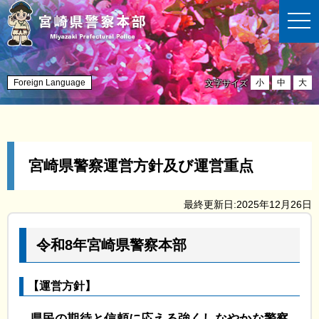
t
o
g
g
l
e
n
Foreign Language
小
中
大
文字サイズ
a
v
i
g
a
t
i
宮崎県警察運営方針及び運営重点
o
n
最終更新日:2025年12月26日
令和8年宮崎県警察本部
【運営方針】
県民の期待と信頼に応える強くしなやかな警察