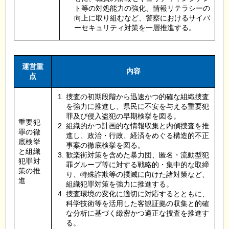
ト等の対処能力の強化、情報リテラシーの
向上に取り組むなど、警察におけるサイバ
ーセキュリティ対策を一層推進する。
運営重
内容
点
捜査の初期段階から迅速かつ的確な組織捜査
を強力に推進し、県民に不安を与える重要犯
罪及び侵入盗犯の早期検挙を図る。
重要犯
組織的かつ計画的な情報収集と内偵捜査を推
罪の徹
進し、政治・行政、経済をめぐる構造的不正
底検挙
事案の徹底検挙を図る。
と組織
歓楽街対策を含めた暴力団、匿名・流動型犯
犯罪対
罪グループ等に対する戦略的・集中的な取締
策の推
り、特殊詐欺等の撲滅に向けた諸対策など、
進
組織犯罪対策を強力に推進する。
捜査環境の変化に適切に対応するとともに、
科学技術等を活用した客観証拠の収集と的確
な分析に基づく緻密かつ適正な捜査を推進す
る。