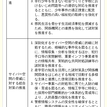
非行少年を生まない社会づくりと学校にお
進
けるいじめ問題等への適切な対応を推進す
るとともに、少年事件の適正捜査に配意
し、悪質性の高い福祉犯の取締りを強化す
る。
県民生活を脅かす生活経済事犯を撲滅する
ため、関係機関との連携を強化して諸対策
を推進する。
深刻化するサイバー空間の脅威に的確に対
処するため、積極的な事件化を図るととも
に、情報収集・分析を強化するほか、犯行
手口等の実態解明、重要インフラ事業者等
との情報共有、実戦的な共同対処訓練等の
諸対策を推進する。
産学官の知見を活用した諸対策及び関係機
サイバー空
関団体をはじめとする地域で活動する多様
間の脅威に
な主体と連携した啓発活動を推進する。
対する総合
サイバー事案への対処等に秀でた人財の確
対策の推進
保・育成を図るため、情報工学等に特化し
た採用や部門横断的かつ体系的な育成等に
より、人的基盤の強化を推進する。
警察情報システムの安全性を確保するとと
もに、職員の情報セキュリティインシデン