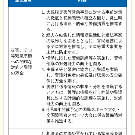
運営重点
内容
大規模災害等緊急事態に対する事前対策
の徹底と初動態勢の確立を図り、発生時
における迅速・的確な警備措置を推進す
る。
総力を結集した情報収集活動と違法事案
の取締りを図るとともに、官民連携によ
るテロ対策を推進し、テロ等重大事案を
災害、テロ
未然に防止する。
等緊急事態
情勢に応じた警備訓練等を実施し、警備
への的確な
部隊の対処能力の向上を図る。
対処と警護
主催者等と緊密に協力した警護を実施
の万全
し、警護対象者の身辺及び聴衆の安全確
保に万全を期す。
警護に係る情報の収集・分析を徹底する
とともに、警護の指揮を行う幹部や警護
員に対する計画的な訓練を実施し、対処
能力の向上を図る。
令和9年開催予定の国民スポーツ大会・
全国障害者スポーツ大会に係る警備諸対
策を推進する。
相談者の立場や置かれている状況等を総