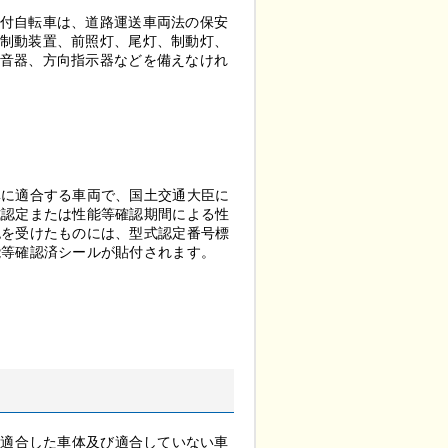
付自転車は、道路運送車両法の保安
制動装置、前照灯、尾灯、制動灯、
音器、方向指示器などを備えなけれ
準に適合する車両で、国土交通大臣に
式認定または性能等確認期間による性
認を受けたものには、型式認定番号標
能等確認済シールが貼付されます。
に適合した車体及び適合していない車