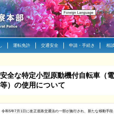
Foreign Language
文字サイ
し
運転免許
交通安全
申請・手続き
相
安全な特定小型原動機付自転車（
等）の使用について
令和5年7月1日に改正道路交通法の一部が施行され、新たな移動手