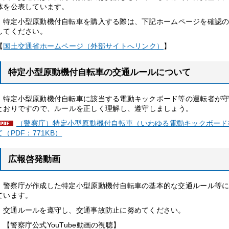
体を公表しています。
特
定小型原動機付自転車を購入する際は、下記ホームページを確認
してください。
【
国土交通省ホームページ（外部サイトへリンク）
】
特定小型原動機付自転車の交通ルールについて
特定小型原動機付自転車に該当する電動キックボード等の運転者が
とおりですので、ルールを正しく理解し、遵守しましょう。
（警察庁）特定小型原動機付自転車（いわゆる電動キックボード
て（PDF：771KB）
広報啓発動画
警察庁が作成した特定小型原動機付自転車の基本的な交通ルール等
ています。
交通ルールを遵守し、交通事故防止に努めてください。
【警察庁公式YouTube動画の視聴】