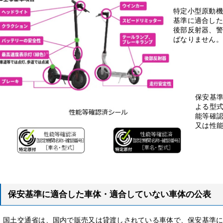
特定小型原動機
基準に適合した
後部反射器、警
ばなりません。
保安基
よる型
能等確
又は性
保安基準に適合した車体・適合していない車体の公表
国
土交通省は、国内で販売又は貸渡しされている車体で、保安基準