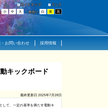
サイトマップ
リンク
小
中
大
白
黄
黒
ズ
色合い
談・お問い合わせ
採用情報
電動キックボード
最終更新日:2025年7月28日
段として、一定の基準を満たす電動キ