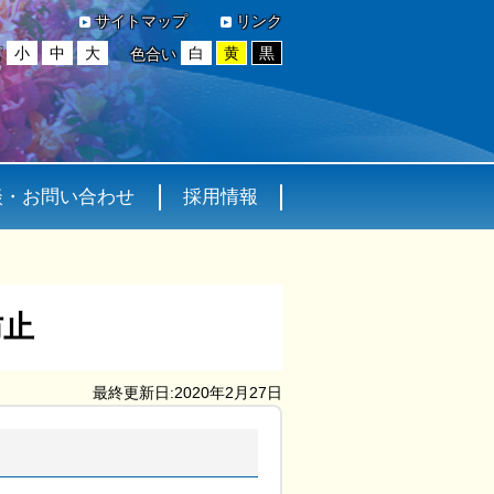
サイトマップ
リンク
小
中
大
白
黄
黒
ズ
色合い
談・お問い合わせ
採用情報
防止
最終更新日:2020年2月27日