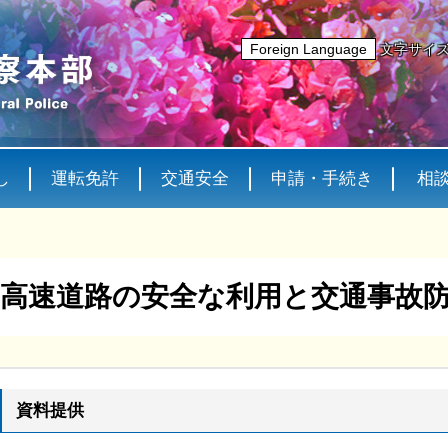
Foreign Language
文字サイ
し
運転免許
交通安全
申請・手続き
相
高速道路の安全な利用と交通事故
資料提供