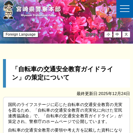
t
o
g
g
l
e
n
Foreign Language
小
中
大
文字サイズ
a
v
i
g
a
t
i
「自転車の交通安全教育ガイドライ
o
n
ン」の策定について
最終更新日:2025年12月24日
国民のライフステージに応じた自転車の交通安全教育の充実
を図るため、「自転車の交通安全教育の充実化に向けた官民
連携協議会」で、「自転車の交通安全教育ガイドライン」が
策定され、警察庁のホームページで公開しています。
自転車の交通安全教育の要領や考え方を記載した資料になり