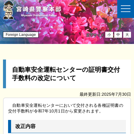
t
o
g
g
l
e
n
Foreign Language
小
中
大
文字サイズ
a
v
i
g
a
t
i
自動車安全運転センターの証明書交付
o
n
手数料の改定について
最終更新日:2025年7月30日
自動車安全運転センターにおいて交付される各種証明書の
交付手数料が令和7年10月1日から変更されます。
改正内容