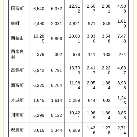
12,91
2,60
2,38
4,98
国富町
6,540
6,372
2
7
1
8
1,81
綾町
2,490
2,331
4,821
971
848
9
10,28
20,09
3,93
3,54
7,47
西都市
9,806
5
1
0
8
8
西米良
376
302
678
141
133
274
村
13,73
2,41
2,22
4,63
高鍋町
6,942
6,791
3
7
0
7
11,98
2,05
1,88
3,93
新富町
6,220
5,764
4
4
4
8
1,24
木城町
1,645
1,614
3,259
644
602
6
10,42
1,98
1,86
3,85
川南町
5,299
5,122
1
9
4
3
1,43
1,27
2,71
都農町
3,615
3,344
6,959
6
8
4