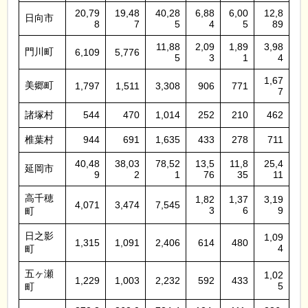
20,79
19,48
40,28
6,88
6,00
12,8
日向市
8
7
5
4
5
89
11,88
2,09
1,89
3,98
門川町
6,109
5,776
5
3
1
4
1,67
美郷町
1,797
1,511
3,308
906
771
7
諸塚村
544
470
1,014
252
210
462
椎葉村
944
691
1,635
433
278
711
40,48
38,03
78,52
13,5
11,8
25,4
延岡市
9
2
1
76
35
11
高千穂
1,82
1,37
3,19
4,071
3,474
7,545
3
6
9
町
日之影
1,09
1,315
1,091
2,406
614
480
4
町
五ヶ瀬
1,02
1,229
1,003
2,232
592
433
5
町