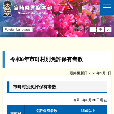
t
o
g
g
l
e
n
Foreign Language
小
中
大
文字サイズ
a
v
i
g
a
t
i
令和6年市町村別免許保有者数
o
n
最終更新日:2025年9月1日
市町村別免許保有者数
令和6年6月30日現在
免許保有者数
65歳以上
市町村