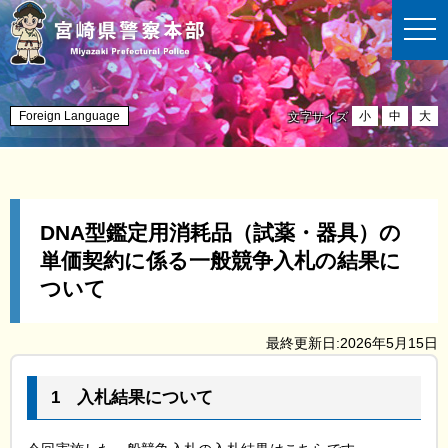
t
o
g
g
l
e
n
Foreign Language
小
中
大
文字サイズ
a
v
i
g
a
t
i
DNA型鑑定用消耗品（試薬・器具）の
o
n
単価契約に係る一般競争入札の結果に
ついて
最終更新日:2026年5月15日
1
入札結果について