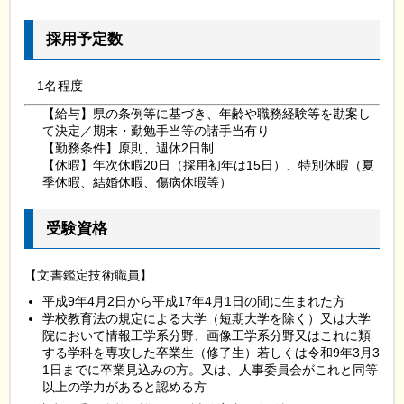
採用予定数
1
名程度
【給与】県の条例等に基づき、年齢や職務経験等を勘案し
て決定／期末・勤勉手当等の諸手当有り
【勤務条件】原則、週休2日制
【休暇】年次休暇20日（採用初年は15日）、特別休暇（夏
季休暇、結婚休暇、傷病休暇等）
受験資格
【文書鑑定技術職員】
平成9年4月2日から平成17年4月1日の間に生まれた方
学校教育法の規定による大学（短期大学を除く）又は大学
院において情報工学系分野、画像工学系分野又はこれに類
する学科を専攻した卒業生（修了生）若しくは令和9年3月3
1日までに卒業見込みの方。又は、人事委員会がこれと同等
以上の学力があると認める方