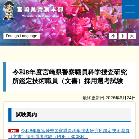
t
o
g
g
l
e
n
Foreign Language
小
中
大
文字サイズ
a
v
i
g
a
t
i
令和8年度宮崎県警察職員科学捜査研究
o
n
所鑑定技術職員（文書）採用選考試験
最終更新日:2026年6月24日
試験案内
令和8年度宮崎県警察職員科学捜査研究所鑑定技術職員
（文書）採用選考試験（PDF：300KB）