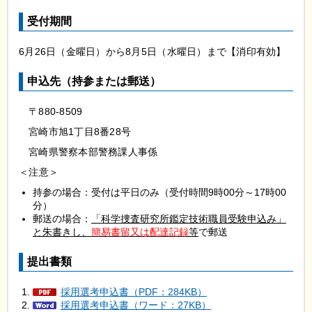
受付期間
6月26日（金曜日）から8月5日（水曜日）まで【消印有効】
申込先（持参または郵送）
〒880-8509
宮崎市旭1丁目8番28号
宮崎県警察本部警務課人事係
＜注意＞
持参の場合：受付は平日のみ（受付時間9時00分～17時00
分）
郵送の場合：
「科学捜査研究所鑑定技術職員受験申込み」
と朱書きし、
簡易書留又は配達記録
等
で郵送
提出書類
採用選考申込書（PDF：284KB）
採用選考申込書（ワード：27KB）