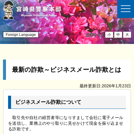
t
o
g
g
l
e
n
Foreign Language
小
中
大
文字サイズ
a
v
i
g
a
t
i
最新の詐欺～ビジネスメール詐欺とは
o
n
最終更新日:2026年1月23日
ビジネスメール詐欺について
取引先や自社の
経営者等になりすまして会社に電子メール
を送信し、業務上のやり取りに見せかけて現金を振り込ませ
る詐欺です。