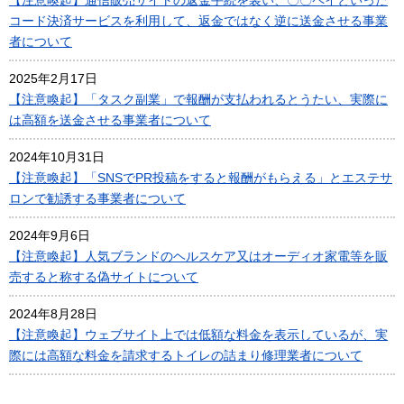
【注意喚起】通信販売サイトの返金手続を装い、〇〇ペイといった
コード決済サービスを利用して、返金ではなく逆に送金させる事業
者について
2025年2月17日
【注意喚起】「タスク副業」で報酬が支払われるとうたい、実際に
は高額を送金させる事業者について
2024年10月31日
【注意喚起】「SNSでPR投稿をすると報酬がもらえる」とエステサ
ロンで勧誘する事業者について
2024年9月6日
【注意喚起】人気ブランドのヘルスケア又はオーディオ家電等を販
売すると称する偽サイトについて
2024年8月28日
【注意喚起】ウェブサイト上では低額な料金を表示しているが、実
際には高額な料金を請求するトイレの詰まり修理業者について