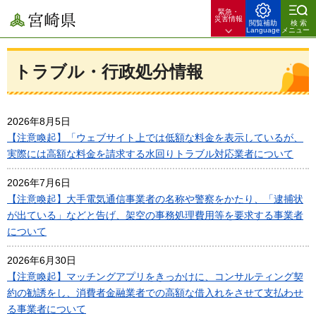
緊急・
宮崎県
災害情報
閲覧補助
検索
Language
メニュー
トラブル・行政処分情報
2026年8月5日
【注意喚起】「ウェブサイト上では低額な料金を表示しているが、
実際には高額な料金を請求する水回りトラブル対応業者について
2026年7月6日
【注意喚起】大手電気通信事業者の名称や警察をかたり、「逮捕状
が出ている」などと告げ、架空の事務処理費用等を要求する事業者
について
2026年6月30日
【注意喚起】マッチングアプリをきっかけに、コンサルティング契
約の勧誘をし、消費者金融業者での高額な借入れをさせて支払わせ
る事業者について