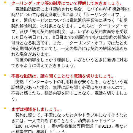
クーリング・オフ等の制度について理解しておきましょう。
電
話勧誘販売により契約された場合、モバイルWi-Fi機器等の
商品については特定商取引法に基づく「クーリング・オフ」、
また、通信サービスについては電気通信事業法に基づく「初期
契約解除制度」の対象となります。これらの「クーリング・オ
フ」及び「初期契約解除制度」は、いずれも契約書面等を受領
した日を初日として、8日目までの期間内であれば契約の解除が
可能となる制度です。また、「クーリング・オフ」ではたとえ
法定期間が過ぎていても、一定の場合には契約の解除が認めら
れる場合があります。
制
度の内容をしっかり理解し、いざというときに適切に対応
できるように備えておきましょう。
不要な勧誘は、話を聞くことなく電話を切りましょう。
突
然「インターネットの利用料金が安くなる」などという電
話勧誘があった場合、無理に話を聞く必要はありませんので、
不要と感じたら、勧誘内容を聞くことなく、電話を切りましょ
う。
まずは相談をしましょう。
契約
に際して、不安になったときやトラブルになりそうなと
きには、一人で判断することなく、消費者ホットライン
「188（いやや！）」番や警察相談専用電話「＃9110」番など
の相談窓口に相談しましょう。