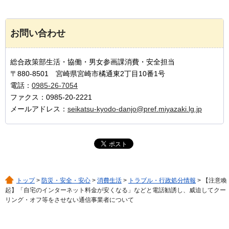
お問い合わせ
総合政策部生活・協働・男女参画課消費・安全担当
〒880-8501 宮崎県宮崎市橘通東2丁目10番1号
電話：
0985-26-7054
ファクス：0985-20-2221
メールアドレス：
seikatsu-kyodo-danjo@pref.miyazaki.lg.jp
トップ
>
防災・安全・安心
>
消費生活
>
トラブル・行政処分情報
> 【注意喚
起】「自宅のインターネット料金が安くなる」などと電話勧誘し、威迫してクー
リング・オフ等をさせない通信事業者について