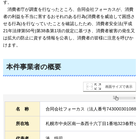
す。
消
費者庁が調査を行なったところ、合同会社フォーカスが、消費
者の利益を不当に害するおそれのある行為(消費者を威迫して困惑さ
せる行為)を行なっていたことを確認したため、消費者安全法(平成
21年法律第50号)第38条第1項の規定に基づき、消費者被害の発生又
は拡大の防止に資する情報を公表し、消費者の皆様に注意を呼びか
けます。
本件事業者の概要
画面サイズで表示
名
称
合同会社フォーカス（法人番号743000301088
所在地
札幌市中央区南一条西十六丁目1番地323春野ビ
代表者
湊
悟
司