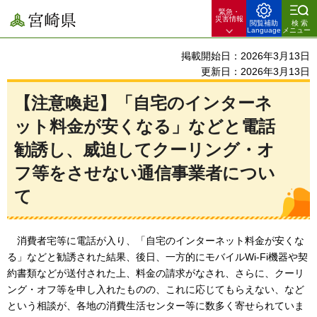
緊急・
宮崎県
災害情報
閲覧補助
検索
Language
メニュー
掲載開始日：2026年3月13日
更新日：2026年3月13日
【注意喚起】「自宅のインターネ
ット料金が安くなる」などと電話
勧誘し、威迫してクーリング・オ
フ等をさせない通信事業者につい
て
消
費者宅等に電話が入り、「自宅のインターネット料金が安くな
る」などと勧誘された結果、後日、一方的にモバイルWi-Fi機器や契
約書類などが送付された上、料金の請求がなされ、さらに、クーリ
ング・オフ等を申し入れたものの、これに応じてもらえない、など
という相談が、各地の消費生活センター等に数多く寄せられていま