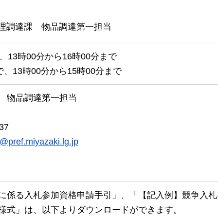
理調達課
物品
調達第一担当
で、13時00分から16時00分まで
まで、13時00分から15時00分まで
物品
調達第一担当
37
@pref.miyazaki.lg.jp
に係る入札参加資格申請手引」、「【記入例】競争入札
様式」は、以下よりダウンロードができます。