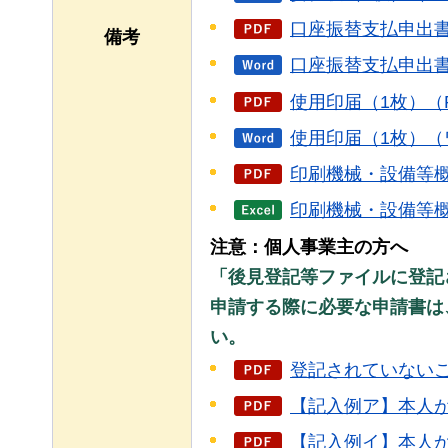
口座振替支払申出書（
備考
口座振替支払申出書
使用印届（1枚）（P
使用印届（1枚）（
印刷機械・設備等概要
印刷機械・設備等概
注意：個人事業主の方へ
「後見登記等ファイルに登記
申請する際に必要な申請書は
い。
登記されていないこ
【記入例ア】本人が申
【記入例イ】本人か