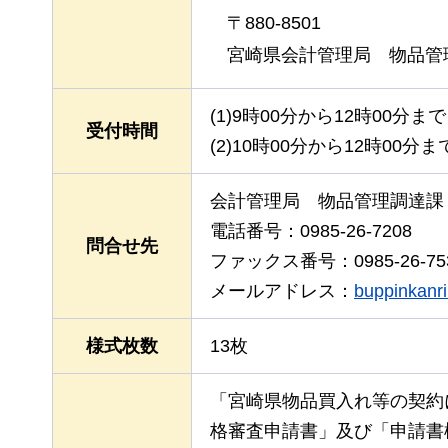
〒880-8501
宮崎県会計管理局
物品
管
(1)9時00分から12時00分ま
受付時間
(2)10時00分から12時00分
会計管理局
物品
管理調達課
電話番号：0985-26-7208
問合せ先
ファックス番号：0985-26-75
メールアドレス：
buppinkanri
様式枚数
13枚
「宮崎県物品買入れ等の契約
格審査申請書」及び「申請書