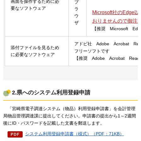
画面を操作するために必
ブ
要なソフトウェア
ラ
Microsoft社のE
ウ
おりませんので御注
ザ
【推奨
Microsoft
Ed
アドビ社
A
dobe
Ac
robat
R
e
添付ファイルを見るため
フリーソフトです
に必要なソフトウェア
【推奨
Adobe
Acrobat
Read
2.県へのシステム利用登録申請
「宮
崎県電子調達システム（物品）利用登録申請書」を会計管理
局物品管理調達課に提出してください。申請書の提出から1～2週間
後にID・パスワードを記載した文書を郵送します。
システム利用登録申請書（様式）（PDF：71KB）