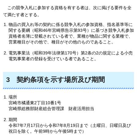
この競争入札に参加する資格を有する者は、
次に掲げる要件を全
て満たす者とする。
物品の買入れ等の契約に係る競争入札の参加資格、指名基準等に
関する要綱（昭和46年宮崎県告示第93号）に基づき競争入札参加
資格者名簿に登載されている者で、業種が物品に関する業種で、
営業種目がその他で、種目がその他のものであること。
電気事業法（昭和39年法律第170号）第2条の2の規定による小売
電気事業者の登録を受けている者であること。
3
契約条項を示す場所及び期間
場所
宮崎市橘通東2丁目10番1号
宮崎県総務部財産総合管理課
財産活用
担当
期間
令和7年7月17日から令和7年8月19日まで（土曜日、日曜日及び
祝日を除く。午前9時から午後5時まで）