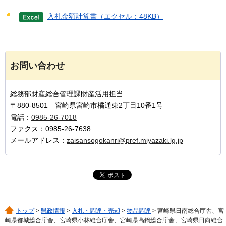
入札金額計算書（エクセル：48KB）
お問い合わせ
総務部財産総合管理課財産活用担当
〒880-8501 宮崎県宮崎市橘通東2丁目10番1号
電話：
0985-26-7018
ファクス：0985-26-7638
メールアドレス：
zaisansogokanri@pref.miyazaki.lg.jp
トップ
>
県政情報
>
入札・調達・売却
>
物品調達
> 宮崎県日南総合庁舎、宮
崎県都城総合庁舎、宮崎県小林総合庁舎、宮崎県高鍋総合庁舎、宮崎県日向総合