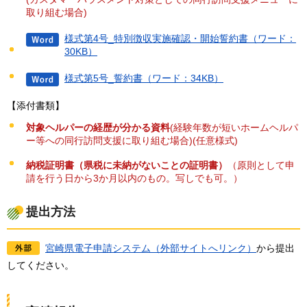
取り組む場合)
様式第4号_特別徴収実施確認・開始誓約書（ワード：
30KB）
様式第5号_誓約書（ワード：34KB）
【添付書類】
対象ヘルパーの経歴が分かる資料
(経験年数が短いホームヘルパ
ー等への同行訪問支援に取り組む場合)(任意様式)
納税証明書（県税に未納がないことの証明書）
（原則として申
請を行う日から3か月以内のもの。写しでも可。）
提出方法
宮崎県電子申請システム（外部サイトへリンク）
から提出
してください。