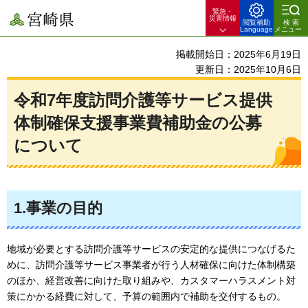
緊急・
宮崎県
災害情報
閲覧補助
検索
Language
メニュー
掲載開始日：2025年6月19日
更新日：2025年10月6日
令和7年度訪問介護等サービス提供
体制確保支援事業費補助金の公募
について
1.事業の目的
地域が必要とする訪問介護等サービスの安定的な提供につなげるた
めに、訪問介護等サービス事業者が行う人材確保に向けた体制構築
のほか、経営改善に向けた取り組みや、カスタマーハラスメント対
策にかかる経費に対して、予算の範囲内で補助を交付するもの。