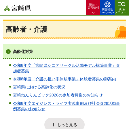
緊急・
宮崎県
災害情報
閲覧補助
検索
Language
メニュー
高齢者・介護
高齢化対策
令和8年度「宮崎県シニアサークル活動モデル構築事業」参
加者募集
令和8年度「介護の担い手体験事業」体験者募集の御案内
宮崎県における高齢化の状況
宮崎ねんりんピック2026の参加者募集のお知らせ
令和8年度エイジレス・ライフ実践事例及び社会参加活動事
例募集のお知らせ
もっと見る