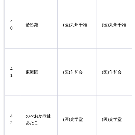
4
螢邑苑
(医)九州千雅
(医)九州千雅
0
4
東海園
(医)伸和会
(医)伸和会
1
4
のべおか老健
(医)光学堂
(医)光学堂
2
あたご