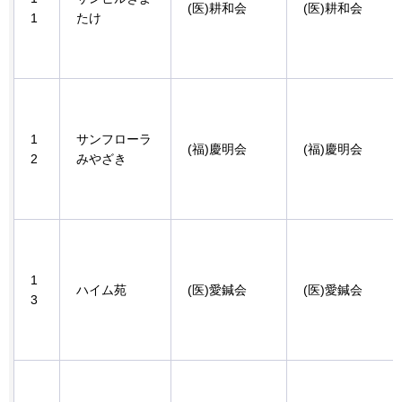
(医)耕和会
(医)耕和会
1
たけ
1
サンフローラ
(福)慶明会
(福)慶明会
2
みやざき
1
ハイム苑
(医)愛鍼会
(医)愛鍼会
3