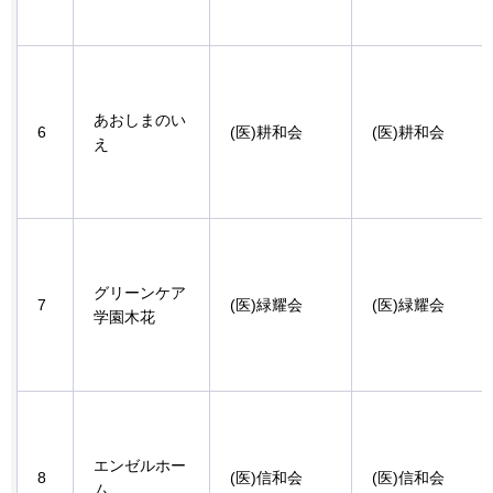
あおしまのい
6
(医)耕和会
(医)耕和会
え
グリーンケア
7
(医)緑耀会
(医)緑耀会
学園木花
エンゼルホー
8
(医)信和会
(医)信和会
ム