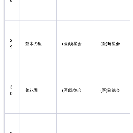
8
2
並木の里
(医)暁星会
(医)暁星会
9
3
菜花園
(医)隆徳会
(医)隆徳会
0