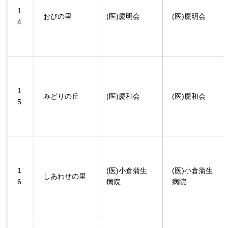
1
おびの里
(医)慶明会
(医)慶明会
4
1
みどりの丘
(医)慶和会
(医)慶和会
5
1
(医)小倉蒲生
(医)小倉蒲生
しあわせの里
6
病院
病院