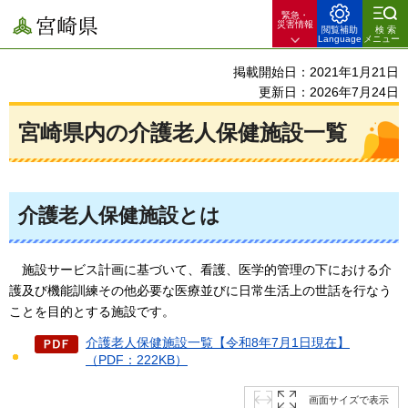
緊急・
宮崎県
災害情報
閲覧補助
検索
Language
メニュー
掲載開始日：2021年1月21日
更新日：2026年7月24日
宮崎県内の介護老人保健施設一覧
介護老人保健施設とは
施
設サービス計画に基づいて、看護、医学的管理の下における介
護及び機能訓練その他必要な医療並びに日常生活上の世話を行なう
ことを目的とする施設です。
介護老人保健施設一覧【令和8年7月1日現在】
（PDF：222KB）
画面サイズで表示