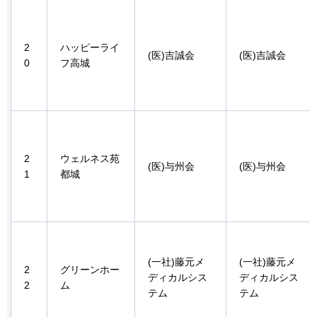
2
ハッピーライ
(医)吉誠会
(医)吉誠会
0
フ高城
2
ウェルネス苑
(医)与州会
(医)与州会
1
都城
(一社)藤元メ
(一社)藤元メ
2
グリーンホー
ディカルシス
ディカルシス
2
ム
テム
テム