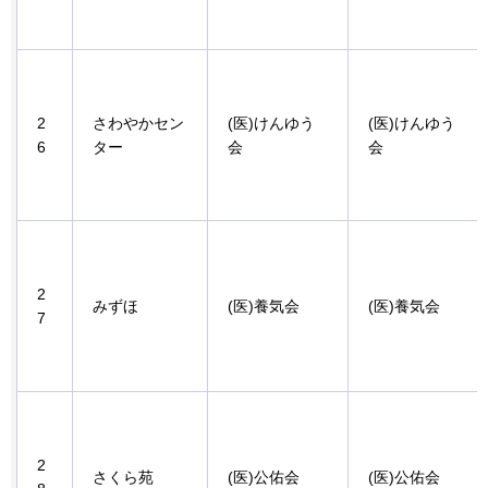
2
さわやかセン
(医)けんゆう
(医)けんゆう
6
ター
会
会
2
みずほ
(医)養気会
(医)養気会
7
2
さくら苑
(医)公佑会
(医)公佑会