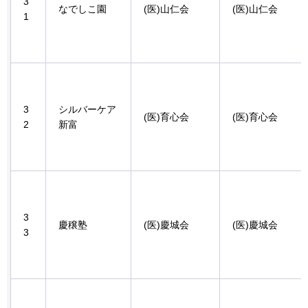
3
なでしこ園
(医)山仁会
(医)山仁会
1
3
シルバーケア
(医)育心会
(医)育心会
2
新富
3
慶穣塾
(医)慶城会
(医)慶城会
3