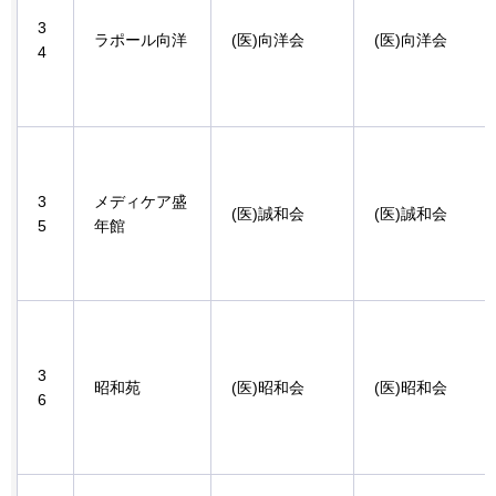
3
ラポール向洋
(医)向洋会
(医)向洋会
4
3
メディケア盛
(医)誠和会
(医)誠和会
5
年館
3
昭和苑
(医)昭和会
(医)昭和会
6