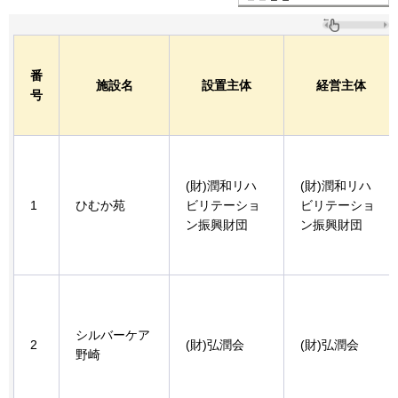
番
施設名
設置主体
経営主体
号
(財)潤和リハ
(財)潤和リハ
1
ひむか苑
ビリテーショ
ビリテーショ
ン振興財団
ン振興財団
シルバーケア
2
(財)弘潤会
(財)弘潤会
野崎