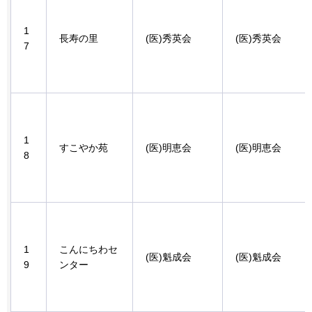
1
長寿の里
(医)秀英会
(医)秀英会
7
1
すこやか苑
(医)明恵会
(医)明恵会
8
1
こんにちわセ
(医)魁成会
(医)魁成会
9
ンター