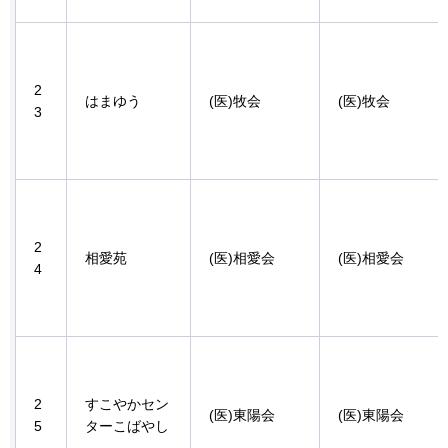
2
はまゆう
(医)牧会
(医)牧会
3
2
相愛苑
(医)相愛会
(医)相愛会
4
2
すこやかセン
(医)東陽会
(医)東陽会
5
ターこばやし