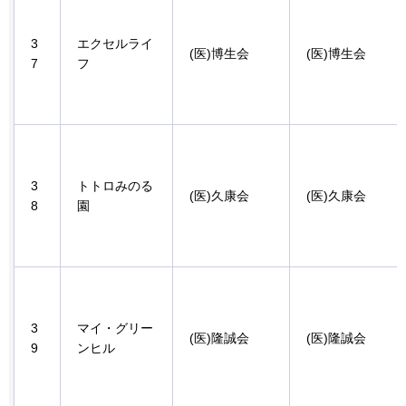
3
エクセルライ
(医)博生会
(医)博生会
7
フ
3
トトロみのる
(医)久康会
(医)久康会
8
園
3
マイ・グリー
(医)隆誠会
(医)隆誠会
9
ンヒル