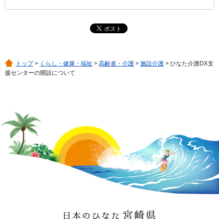
トップ
>
くらし・健康・福祉
>
高齢者・介護
>
施設介護
> ひなた介護DX支
援センターの開設について
日本のひなた 宮崎県