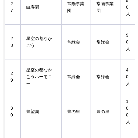
5
2
常陽事業
常陽事業
白寿園
0
7
団
団
人
9
2
星空の都なか
常緑会
常緑会
0
8
ごう
人
星空の都なか
4
2
ごうハーモニ
常緑会
常緑会
0
9
ー
人
1
3
0
豊望園
豊の里
豊の里
0
0
人