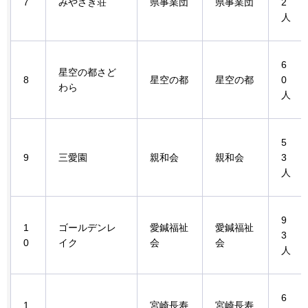
7
みやざき荘
県事業団
県事業団
2
人
6
星空の都さど
8
星空の都
星空の都
0
わら
人
5
9
三愛園
親和会
親和会
3
人
9
1
ゴールデンレ
愛鍼福祉
愛鍼福祉
3
0
イク
会
会
人
6
1
宮崎長寿
宮崎長寿