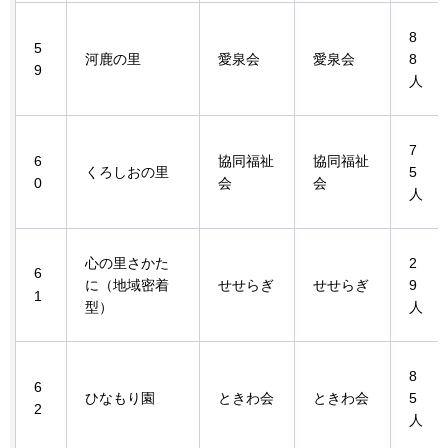
8
5
河鹿の里
愛泉会
愛泉会
8
9
人
7
6
協同福祉
協同福祉
くろしおの里
5
0
会
会
人
心の里さかた
2
6
に（地域密着
せせらぎ
せせらぎ
9
1
型）
人
8
6
ひなもり園
ときわ会
ときわ会
5
2
人