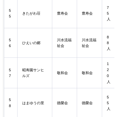
7
5
きたがわ荘
豊寿会
豊寿会
5
5
人
8
5
川水流福
川水流福
ひえいの郷
8
6
祉会
祉会
人
1
2
5
昭寿園サンヒ
敬和会
敬和会
7
ルズ
0
人
5
5
はまゆうの里
德榮会
德榮会
5
8
人