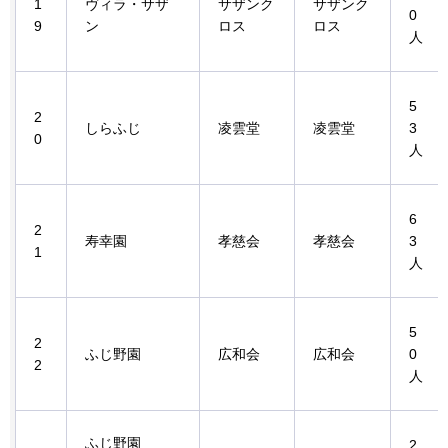
1
ヴィラ・サザ
サザンク
サザンク
0
9
ン
ロス
ロス
人
5
2
しらふじ
凌雲堂
凌雲堂
3
0
人
6
2
寿幸園
孝慈会
孝慈会
3
1
人
5
2
ふじ野園
広和会
広和会
0
2
人
ふじ野園
2