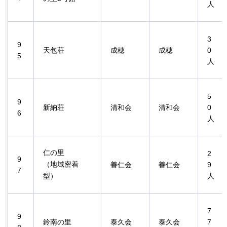
人
3
9
天包荘
成穂
成穂
0
5
人
5
9
新納荘
清和会
清和会
0
6
人
仁の里
2
9
（地域密着
善仁会
善仁会
9
7
型）
人
7
9
鈴南の里
泰久会
泰久会
7