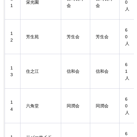
栄光園
0
1
会
会
人
6
1
芳生苑
芳生会
芳生会
0
2
人
6
1
住之江
信和会
信和会
1
3
人
6
1
六角堂
同潤会
同潤会
0
4
人
6
1
リバーサイド