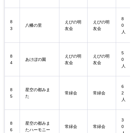
8
8
えびの明
えびの明
八幡の里
0
3
友会
友会
人
5
8
えびの明
えびの明
あけぼの園
0
4
友会
友会
人
6
8
星空の都みま
常緑会
常緑会
2
5
た
人
3
8
星空の都みま
常緑会
常緑会
0
6
たハーモニー
人