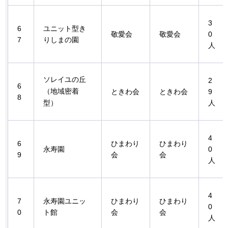
3
6
ユニット型き
敬愛会
敬愛会
0
7
りしまの園
人
ソレイユの丘
2
6
（地域密着
ときわ会
ときわ会
9
8
型）
人
4
6
ひまわり
ひまわり
永寿園
0
9
会
会
人
4
7
永寿園ユニッ
ひまわり
ひまわり
0
0
ト館
会
会
人