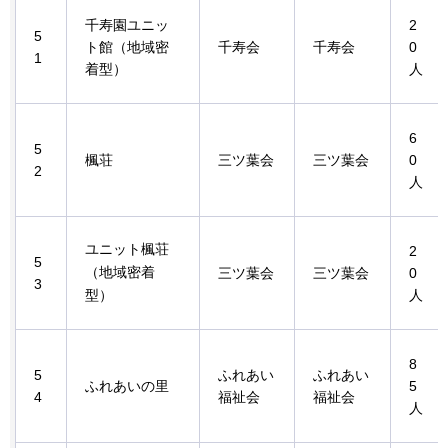
千寿園ユニッ
2
5
ト館（地域密
千寿会
千寿会
0
1
着型）
人
6
5
楓荘
三ツ葉会
三ツ葉会
0
2
人
ユニット楓荘
2
5
（地域密着
三ツ葉会
三ツ葉会
0
3
型）
人
8
5
ふれあい
ふれあい
ふれあいの里
5
4
福祉会
福祉会
人