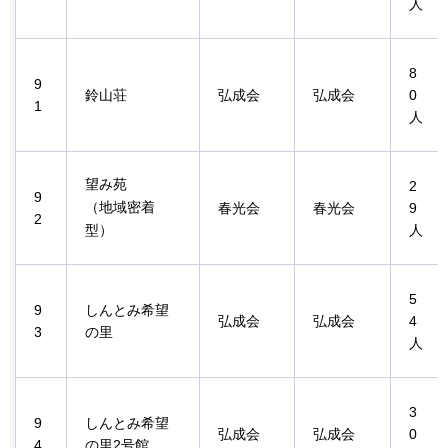
人
8
9
鈴山荘
弘成会
弘成会
0
1
人
望み苑
2
9
（地域密着
春光会
春光会
9
2
型）
人
5
9
しんとみ希望
弘成会
弘成会
4
3
の里
人
3
9
しんとみ希望
弘成会
弘成会
0
4
の里2号館