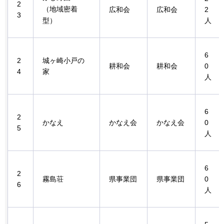
2
（地域密着
広和会
広和会
2
3
型）
人
6
2
城ヶ崎小戸の
耕和会
耕和会
0
4
家
人
6
2
かなえ
かなえ会
かなえ会
0
5
人
6
2
霧島荘
県事業団
県事業団
0
6
人