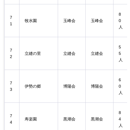
8
7
牧水園
玉峰会
玉峰会
0
1
人
5
7
立縫の里
立縫会
立縫会
5
2
人
6
7
伊勢の郷
博陽会
博陽会
0
3
人
8
7
寿楽園
黒潮会
黒潮会
4
4
人