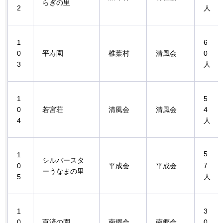
らぎの里
2
人
1
6
0
平寿園
椎葉村
清風会
0
3
人
1
5
0
若宮荘
清風会
清風会
4
4
人
5
1
シルバースタ
7
0
平成会
平成会
ーうなまの里
5
人
1
3
0
百済の園
南郷会
南郷会
0