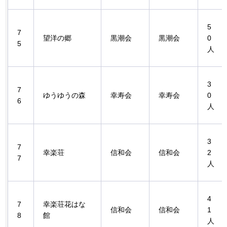
5
7
望洋の郷
黒潮会
黒潮会
0
5
人
3
7
ゆうゆうの森
幸寿会
幸寿会
0
6
人
3
7
幸楽荘
信和会
信和会
2
7
人
4
7
幸楽荘花はな
信和会
信和会
1
8
館
人