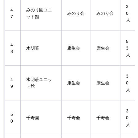
3
4
みのり園ユニ
みのり会
みのり会
0
7
ット館
人
5
4
水明荘
康生会
康生会
3
8
人
3
4
水明荘ユニッ
康生会
康生会
0
9
ト館
人
3
5
千寿園
千寿会
千寿会
0
0
人