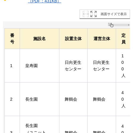
（PDF：431KB）
画面サイズで表示
番
定
施設名
設置主体
運営主体
号
員
1
日向更生
日向更生
0
1
皇寿園
センター
センター
0
人
4
2
長生園
舞鶴会
舞鶴会
0
人
長生園
4
（ユニット
3
舞鶴会
舞鶴会
0