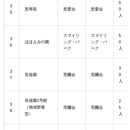
5
3
恵寿苑
恵愛会
恵愛会
0
5
人
スマイリ
スマイリ
5
3
ほほえみの園
ング・パ
ング・パ
0
6
ーク
ーク
人
3
3
長遊園
莞爾会
莞爾会
0
7
人
長遊園2号館
2
3
（地域密着
莞爾会
莞爾会
5
8
型）
人