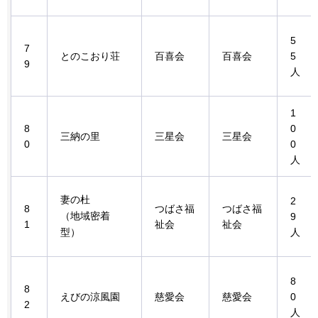
5
7
とのこおり荘
百喜会
百喜会
5
9
人
1
8
0
三納の里
三星会
三星会
0
0
人
妻の杜
2
8
つばさ福
つばさ福
（地域密着
9
1
祉会
祉会
型）
人
8
8
えびの涼風園
慈愛会
慈愛会
0
2
人