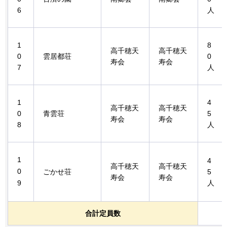
6
人
1
8
高千穂天
高千穂天
0
雲居都荘
0
寿会
寿会
7
人
1
4
高千穂天
高千穂天
0
青雲荘
5
寿会
寿会
8
人
1
4
高千穂天
高千穂天
0
ごかせ荘
5
寿会
寿会
9
人
合計定員数