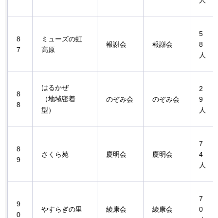
5
8
ミューズの虹
報謝会
報謝会
8
7
高原
人
はるかぜ
2
8
（地域密着
のぞみ会
のぞみ会
9
8
型）
人
7
8
さくら苑
慶明会
慶明会
4
9
人
7
9
やすらぎの里
綾康会
綾康会
0
0