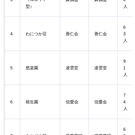
型）
人
6
4
わにつか荘
善仁会
善仁会
3
人
9
5
悠楽園
凌雲堂
凌雲堂
1
人
7
6
裕生園
信愛会
信愛会
4
人
6