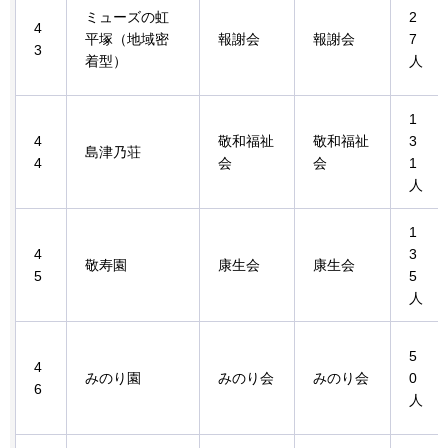
ミューズの虹
2
4
平塚（地域密
報謝会
報謝会
7
3
着型）
人
1
4
敬和福祉
敬和福祉
3
島津乃荘
4
会
会
1
人
1
4
3
敬寿園
康生会
康生会
5
5
人
5
4
みのり園
みのり会
みのり会
0
6
人