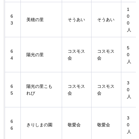
1
6
0
美穂の里
そうあい
そうあい
3
0
人
5
6
コスモス
コスモス
陽光の里
0
4
会
会
人
3
6
陽光の里こも
コスモス
コスモス
0
5
れび
会
会
人
3
6
きりしまの園
敬愛会
敬愛会
0
6
人