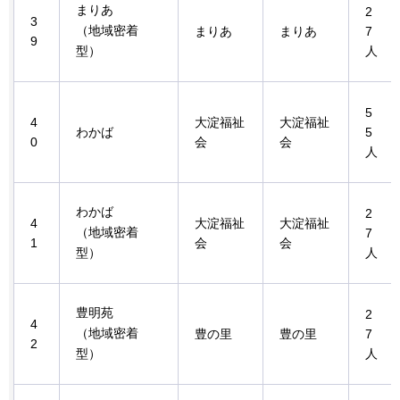
まりあ
2
3
（地域密着
まりあ
まりあ
7
9
型）
人
5
4
大淀福祉
大淀福祉
わかば
5
0
会
会
人
わかば
2
4
大淀福祉
大淀福祉
（地域密着
7
1
会
会
型）
人
豊明苑
2
4
（地域密着
豊の里
豊の里
7
2
型）
人