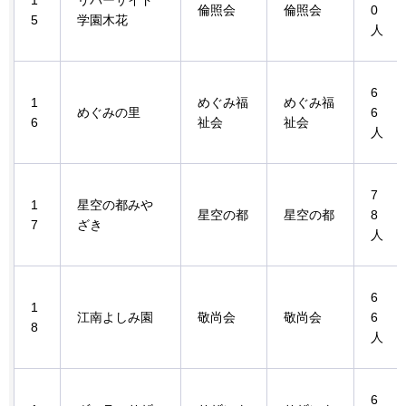
倫照会
倫照会
0
5
学園木花
人
6
1
めぐみ福
めぐみ福
めぐみの里
6
6
祉会
祉会
人
7
1
星空の都みや
星空の都
星空の都
8
7
ざき
人
6
1
江南よしみ園
敬尚会
敬尚会
6
8
人
6