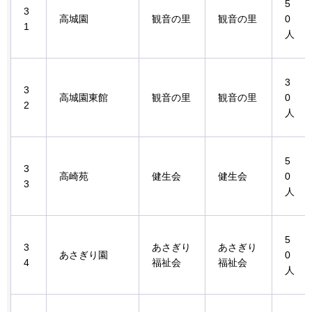
5
3
高城園
観音の里
観音の里
0
1
人
3
3
高城園東館
観音の里
観音の里
0
2
人
5
3
高崎苑
健生会
健生会
0
3
人
5
3
あさぎり
あさぎり
あさぎり園
0
4
福祉会
福祉会
人