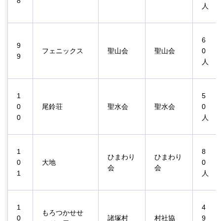
8
人
6
9
フェニックス
聖山会
聖山会
0
9
人
1
5
0
尾鈴荘
聖水会
聖水会
0
0
人
1
8
ひまわり
ひまわり
0
大地
0
会
会
1
人
1
4
もろつかせせ
0
諸塚村
村社協
9