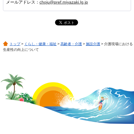
メールアドレス：
choju@pref.miyazaki.lg.jp
トップ
>
くらし・健康・福祉
>
高齢者・介護
>
施設介護
> 介護現場における
生産性の向上について