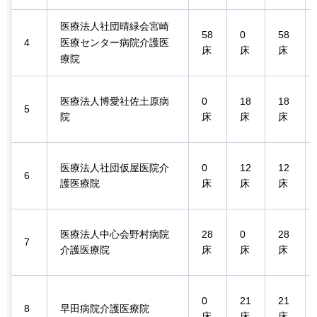
医療法人社団晴緑会宮崎
58
0
58
4
医療センター病院介護医
床
床
床
療院
医療法人博愛社佐土原病
0
18
18
5
院
床
床
床
医療法人社団仮屋医院介
0
12
12
6
護医療院
床
床
床
医療法人中心会野村病院
28
0
28
7
介護医療院
床
床
床
0
21
21
8
早田病院介護医療院
床
床
床