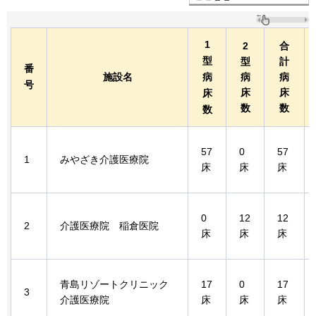
1
2
合
型
型
計
番
施設名
病
病
病
号
床
床
床
数
数
数
57
0
57
1
みやざき介護医療院
床
床
床
0
12
12
2
介護医療院
稲倉
医院
床
床
床
青島リゾートクリニック
17
0
17
3
介護医療院
床
床
床