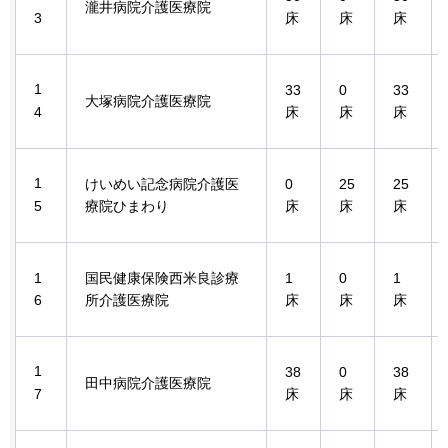
瀧井病院介護医療院
3
床
床
床
1
33
0
33
大塚病院介護医療院
4
床
床
床
1
けいめい記念病院介護医
0
25
25
5
療院ひまわり
床
床
床
1
国民健康保険西米良診療
1
0
1
6
所介護医療院
床
床
床
1
38
0
38
田中病院介護医療院
7
床
床
床