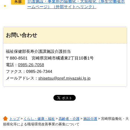
介護施設・事業所の協働化・大規模化（厚生労働省ホ
ームページ）（外部サイトへリンク）
お問い合わせ
福祉保健部長寿介護課施設介護担当
〒880-8501 宮崎県宮崎市橘通東2丁目10番1号
電話：
0985-26-7058
ファクス：0985-26-7344
メールアドレス：
shisetsu@pref.miyazaki.lg.jp
トップ
>
くらし・健康・福祉
>
高齢者・介護
>
施設介護
> 宮崎県協働化・大
規模化等による職場環境改善事業の募集について