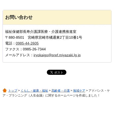
お問い合わせ
福祉保健部長寿介護課医療・介護連携推進室
〒880-8501 宮崎県宮崎市橘通東2丁目10番1号
電話：
0985-44-2605
ファクス：0985-26-7344
メールアドレス：
iryokaigo@pref.miyazaki.lg.jp
トップ
>
くらし・健康・福祉
>
高齢者・介護
>
地域ケア
> アドバンス・ケ
ア・プランニング（人生会議）に関するホームページを作成しました！