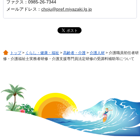
ファクス：0985-26-7344
メールアドレス：
choju@pref.miyazaki.lg.jp
トップ
>
くらし・健康・福祉
>
高齢者・介護
>
介護人材
> 介護職員初任者研
修・介護福祉士実務者研修・介護支援専門員法定研修の受講料補助等について