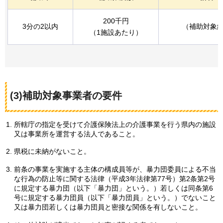
200千円
3分の2以内
（補助対象経
（1施設あたり）
(3)補助対象事業者の要件
所轄庁の指定を受けて介護保険法上の介護事業を行う県内の施設
又は事業所を運営する法人であること。
県税に未納がないこと。
前条の事業を実施する主体の構成員等が、暴力団委員による不当
な行為の防止等に関する法律（平成3年法律第77号）第2条第2号
に規定する暴力団（以下「暴力団」という。）若しくは同条第6
号に規定する暴力団員（以下「暴力団員」という。）でないこと
又は暴力団若しくは暴力団員と密接な関係を有しないこと。