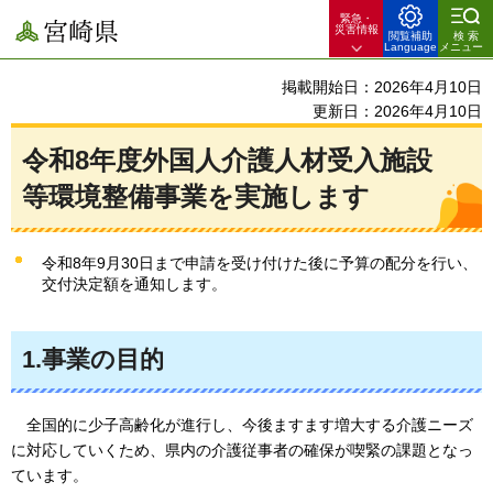
緊急・
宮崎県
災害情報
閲覧補助
検索
Language
メニュー
掲載開始日：2026年4月10日
更新日：2026年4月10日
令和8年度外国人介護人材受入施設
等環境整備事業を実施します
令和8年9月30日まで申請を受け付けた後に予算の配分を行い、
交付決定額を通知します。
1.事業の目的
全国的に少子高齢化が進行し、今後ますます増大する介護ニーズ
に対応していくため、県内の介護従事者の確保が喫緊の課題となっ
ています。