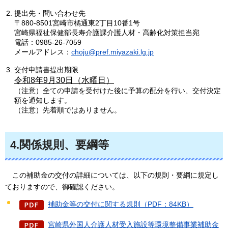
提出先・問い合わせ先
〒880-8501宮崎市橘通東2丁目10番1号
宮崎県福祉保健部長寿介護課介護人材・高齢化対策担当宛
電話：0985-26-7059
メールアドレス：
choju@pref.miyazaki.lg.jp
交付申請書提出期限
令和8年9月30日（水曜日）
（注意）全ての申請を受付けた後に予算の配分を行い、交付決定
額を通知します。
（注意）先着順ではありません。
4.関係規則、要綱等
この補助金
の交付の詳細については、以下の規則・要綱に規定し
ておりますので、御確認ください。
補助金等の交付に関する規則（PDF：84KB）
宮崎県外国人介護人材受入施設等環境整備事業補助金