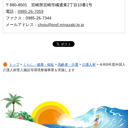
〒880-8501 宮崎県宮崎市橘通東2丁目10番1号
電話：
0985-26-7059
ファクス：0985-26-7344
メールアドレス：
choju@pref.miyazaki.lg.jp
トップ
>
くらし・健康・福祉
>
高齢者・介護
>
介護人材
> 令和8年度外国人
介護人材受入施設等環境整備事業を実施します