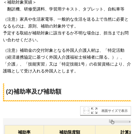
＜補助対象実績＞
翻訳機
、研修受講料、学習用テキスト、タブレット、自転車等
（注意）家具や生活家電等、一般的な生活を送る上で当然に必要と
なるものは、原則、補助の対象外です。
予定する取組が補助対象に該当するか不明な場合は、担当までお問
い合わせください。
（注意）補助金の交付対象となる外国人介護人材は、「特定活動
（経済連携協定に基づく外国人介護福祉士候補者に限る。）」、
「介護」、「技能実習」又は「特定技能1号」の在留資格により、介
護職として受け入れる外国人とします。
(2)補助率及び補助額
画面サイズで表示
補助率
補助限度額
計算式