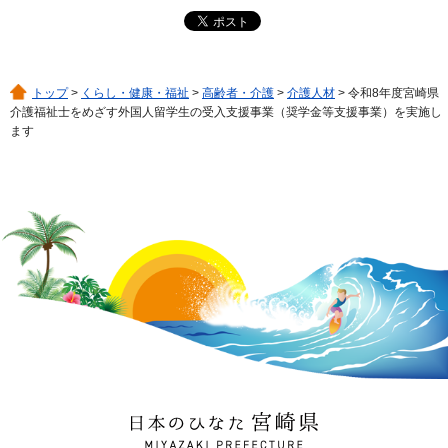
トップ
>
くらし・健康・福祉
>
高齢者・介護
>
介護人材
> 令和8年度宮崎県
介護福祉士をめざす外国人留学生の受入支援事業（奨学金等支援事業）を実施し
ます
日本のひなた 宮崎県
MIYAZAKI PREFECTURE