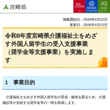
緊急・
宮崎県
災害情報
閲覧補助
検索
Language
メニュー
掲載開始日：2026年4月22日
更新日：2026年4月22日
令和8年度宮崎県介護福祉士をめざ
す外国人留学生の受入支援事業
（奨学金等支援事業）を実施しま
す
1
事業
目的
介護福祉士をめざす外国人留学生の育成・確保を図るため、介護
施設等が支給
する奨学金等の一部を助成します。