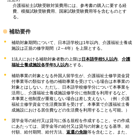
介護福祉士試験受験対策費用には、参考書の購入に要する経
費、模擬試験受験費用、国家試験受験費用等を含むものとす
る。
補助要件
補助対象期間について、日本語学校は1年以内、介護福祉士養成
施設は正規の修学期間（2～4年）を上限とする。
1法人における補助対象者数の上限は
日本語学校5人以内
、
介護
福祉士養成施設各学年5人以内
とする。
補助事業の対象となる外国人留学生が、介護福祉士修学資金貸
付事業等の類似する他の補助事業を受けている場合は本事業の
対象とはしない。ただし、日本語学校修学分について本事業を
活用し、介護福祉士養成施設修学分に他制度を利用するなど、
本事業と他制度が重複しない場合は差し支えない。（例：介護
福祉士修学資金で生活費加算を受けず、本事業で介護福祉士養
成施設における居住費などの生活費を利用することも可能。）
奨学金等の給付又は貸与に係る規程を作成すること。その作成
にあたっては、奨学金等の給付又は貸与の対象となる基準、給
付額、給付期間、給付方法、
返還の免除
等を含むこと。また、