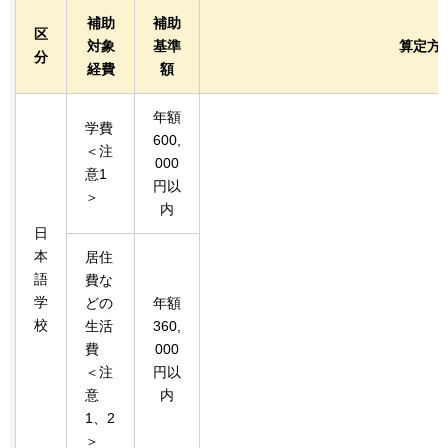
補助
補助
区
対象
基準
算定方
分
経費
額
年額
学費
600,
＜注
000
意1
円以
＞
内
日
本
居住
語
費な
学
どの
年額
校
生活
360,
費
000
＜注
円以
意
内
1、2
＞