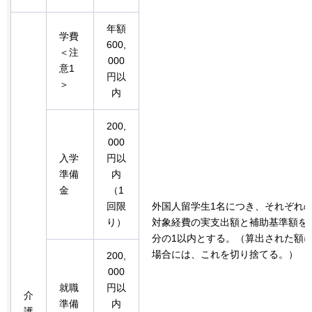
年額
学費
600,
＜注
000
意1
円以
＞
内
200,
000
入学
円以
準備
内
金
（1
回限
外国人留学生1名につき、それぞれ
り）
対象経費の実支出額と補助基準額を
分の1以内とする。（算出された額に1
場合には、これを切り捨てる。）
200,
000
就職
円以
介
準備
内
護