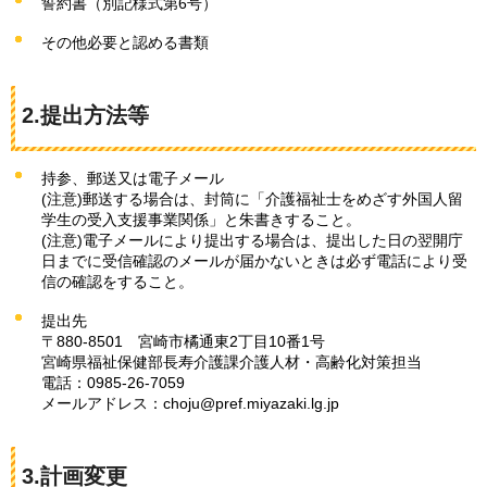
誓約書（別記様式第6号）
その他必要と認める書類
2.提出方法等
持参、郵送又は電子メール
(注意)郵送する場合は、封筒に「介護福祉士をめざす外国人留
学生の受入支援事業関係」と朱書きすること。
(注意)電子メールにより提出する場合は、提出した日の翌開庁
日までに受信確認のメールが届かないときは必ず電話により受
信の確認をすること。
提出先
〒880-8501
宮崎市
橘通東2丁目10番1号
宮崎県福祉保健部長寿介護課介護人材・高齢化対策担当
電話：0985-26-7059
メールアドレス：choju@pref.miyazaki.lg.jp
3.計画変更