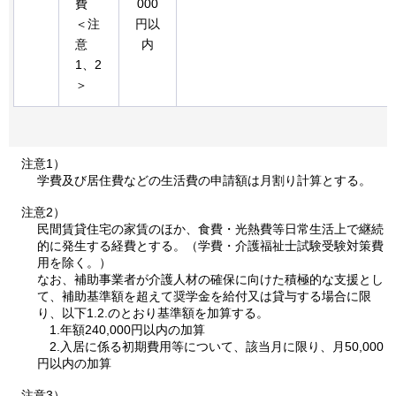
費
000
＜注
円以
意
内
1、2
＞
注意1）
学費及び居住費などの生活費の申請額は月割り計算とする。
注意2）
民間賃貸住宅の家賃のほか、食費・光熱費等日常生活上で継続
的に発生する経費とする。（学費・介護福祉士試験受験対策費
用を除く。）
なお、補助事業者が介護人材の確保に向けた積極的な支援とし
て、補助基準額を超えて奨学金を給付又は貸与する場合に限
り、以下1.2.のとおり基準額を加算する。
1.
年額240,000円以内の加算
2.
入居に係る初期費用等について、該当月に限り、月50,000
円以内の加算
注意3）