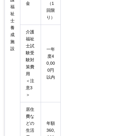
金
（1
福
回限
祉
り）
士
養
介護
成
福祉
施
士試
設
一年
験受
度4
験対
0,00
策費
0円
用
以内
＜注
意3
＞
居住
費な
どの
年額
生活
360,