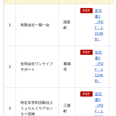
宣言
書1
国富
（PD
1
有限会社一期一会
町
F：1,
213K
B）
宣言
書2
合同会社ワンライフ
都城
（PD
2
サポート
市
F：1,
124K
B）
宣言
書3
特定非営利活動法人
三股
（PD
3
うぇりんぐケアセン
町
F：1,
ター宮崎