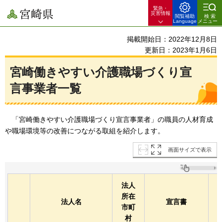
緊急・
宮崎県
災害情報
閲覧補助
検索
Language
メニュー
掲載開始日：2022年12月8日
更新日：2023年1月6日
宮崎働きやすい介護職場づくり宣
言事業者一覧
「宮崎働きやすい介護職場づくり宣言事業者」の職員の人材育成
や職場環境等の改善につながる取組を紹介します。
画面サイズで表示
法人
所在
法人名
宣言書
市町
村