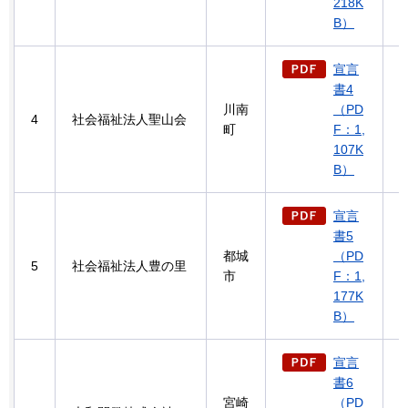
218K
B）
宣言
書4
川南
（PD
4
社会福祉法人聖山会
町
F：1,
107K
B）
宣言
書5
都城
（PD
5
社会福祉法人豊の里
市
F：1,
177K
B）
宣言
書6
宮崎
（PD