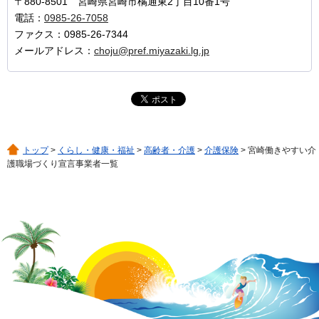
〒880-8501 宮崎県宮崎市橘通東2丁目10番1号
電話：
0985-26-7058
ファクス：0985-26-7344
メールアドレス：
choju@pref.miyazaki.lg.jp
トップ
>
くらし・健康・福祉
>
高齢者・介護
>
介護保険
> 宮崎働きやすい介
護職場づくり宣言事業者一覧