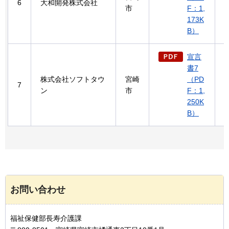
6
大和開発株式会社
市
F：1,
173K
B）
宣言
書7
株式会社ソフトタウ
宮崎
（PD
7
ン
市
F：1,
250K
B）
お問い合わせ
福祉保健部長寿介護課