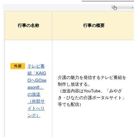
行事の名称
行事の概要
テレビ番
組「KAIG
介護の魅力を発信するテレビ番組を
OへGOse
制作し放送する。
ason8」
（放送内容はYouTube、「みやざ
の放送
き・ひなたの介護ポータルサイト」
（外部サ
等でも配信）
イトへリ
ンク）