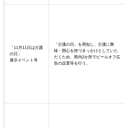
「介護の⽇」を周知し、介護に興
「11月11日は介護
味・関⼼を持つきっかけとしていた
の日」
だくため、県内2か所でピールオフ広
展示イベント等
告の設置等を⾏う。