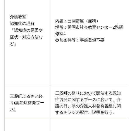
介護教室
内容：公開講座（無料）
認知症の理解
場所：延岡市社会教育センター2階研
「認知症の原因や
修室4
症状・対応方法な
参加条件等：事前登録不要
ど」
三股町の祭りにおいて開催する認知
三股町ふるさと祭
症啓発に関するブースにおいて、介
り(認知症啓発ブー
護の日、県の介護人材啓発番組に関
ス)
するチラシの配付、説明を行う。