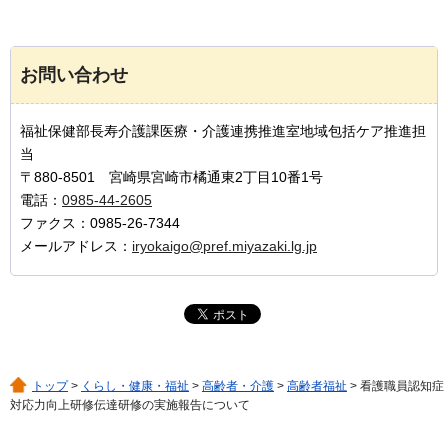
お問い合わせ
福祉保健部長寿介護課医療・介護連携推進室地域包括ケア推進担
当
〒880-8501 宮崎県宮崎市橘通東2丁目10番1号
電話：
0985-44-2605
ファクス：0985-26-7344
メールアドレス：
iryokaigo@pref.miyazaki.lg.jp
トップ
>
くらし・健康・福祉
>
高齢者・介護
>
高齢者福祉
> 看護職員認知症
対応力向上研修伝達研修の実施報告について