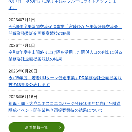
8月1日「水の日」に県庁本館をブルーにライトアップしま
す。
2026年7月1日
令和8年度集落間交流促進事業「宮崎ひなた集落研修交流会」
開催業務委託企画提案競技の結果
2026年7月1日
令和8年度中山間盛り上げ隊を活用した関係人口の創出に係る
業務委託企画提案競技の結果
2026年6月26日
令和8年度「若者UIJターン促進事業」PR業務委託企画提案競
技の結果を公表します
2026年6月16日
祖母・傾・大崩ユネスコエコパーク登録10周年に向けた機運
醸成イベント開催業務企画提案競技の結果について
新着情報一覧