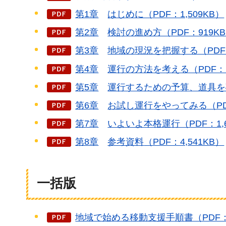
第1章
はじ
めに（PDF：1,509KB）
第2章
検討
の進め方（PDF：919K
第3章
地域の
現況を把握する（PDF：
第4章
運行の方法
を考える（PDF：2
第5章
運行するた
めの予算、道具を確
第6章
お試し運行
をやってみる（PDF
第7章
いよいよ
本格運行（PDF：1,
第8章
参考資料
（PDF：4,541KB）
一括版
地域で始める移動支援手順書（PDF：7