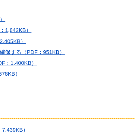
B）
1,842KB）
,405KB）
保する（PDF：951KB）
：1,400KB）
678KB）
,439KB）