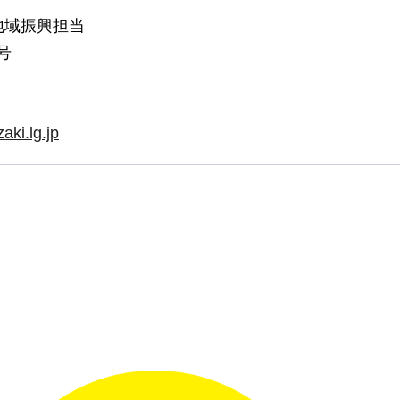
地域振興担当
号
aki.lg.jp