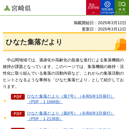
緊急・
宮崎県
災害情報
閲覧補助
検索
Language
メニュー
掲載開始日：2025年3月12日
更新日：2025年3月12日
ひなた集落だより
中山間地域では、過疎化や高齢化の急速な進行による集落機能の
維持が課題となっています。このページでは、集落機能の維持・活
性化に取り組んでいる集落の活動内容など、これからの集落活動の
ヒントとなるような事例を「ひなた集落だより」として紹介してお
ります。
ひなた集落だより（第7号）（令和5年3月発行）
（PDF：1,166KB）
ひなた集落だより（第8号）（令和6年3月発行）
（PDF：1,213KB）