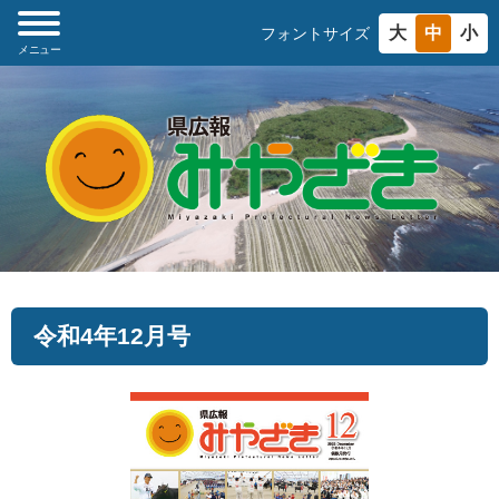
大
中
小
フォントサイズ
メニュー
令和4年12月号