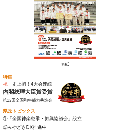
表紙
特集
祝
史上初！4大会連続
内閣総理大臣賞受賞
第12回全国和牛能力共進会
県政トピックス
①「全国神楽継承・振興協議会」設立
②みやざきDX推進中！