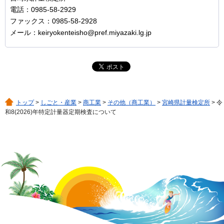
電話：0985-58-2929
ファックス：0985-58-2928
メール：keiryokenteisho@pref.miyazaki.lg.jp
トップ
>
しごと・産業
>
商工業
>
その他（商工業）
>
宮崎県計量検定所
> 令
和8(2026)年特定計量器定期検査について