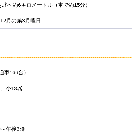
を北へ約6キロメートル（車で約15分）
、12月の第3月曜日
通車166台）
、小13器
時～午後3時