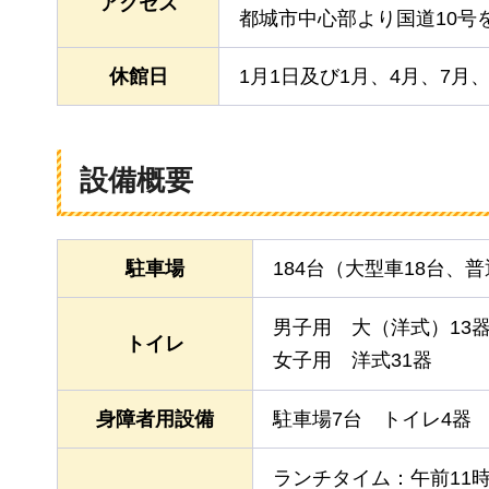
アクセス
都城市中心部より国道10号
休館日
1月1日及び1月、4月、7月
設備概要
駐車場
184台（大型車18台、普
男子用
大
（洋式）13器
トイレ
女子用
洋
式31器
身障者用設備
駐車場7台
トイレ4器
ランチタイム：午前11