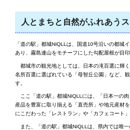
人とまちと自然がふれあうス
「道の駅」都城NiQLLは、国道10号沿いの都
あり、霧島連山をモチーフにした勾配屋根が目印
都
城市の観光地としては、日本の滝百選に輝く
名所百選に選ばれている「母智丘公園」など、観
す。
ここ
「道の駅」都城NiQLLには、「日本一の
産品を豊富に取り揃える「直売所」や地元産材を
にこだわった「レストラン」や「カフェコート」
また、
「道の駅」都城NiQLLは、県内では