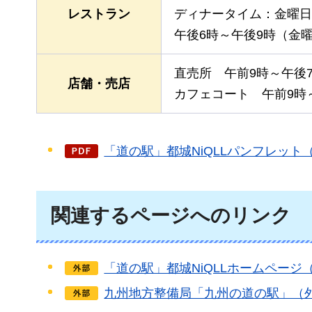
レストラン
ディナータイム：金曜日
午後6時～午後9時（金
直売所
午前9時～午後
店舗・売店
カフェコート
午前9時～
「道の駅」都城NiQLLパンフレット（P
関連するページへのリンク
「道の駅」都城NiQLLホームペー
九州地方整備局「九州の道の駅」（