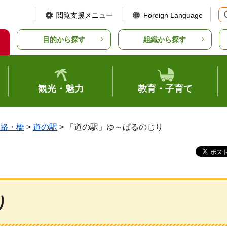
閲覧支援メニュー
Foreign Language
目的から探す
組織から探す
観光・魅力
教育・子育て
路・橋
>
道の駅
> 「道の駅」ゆ～ぱるのじり
り