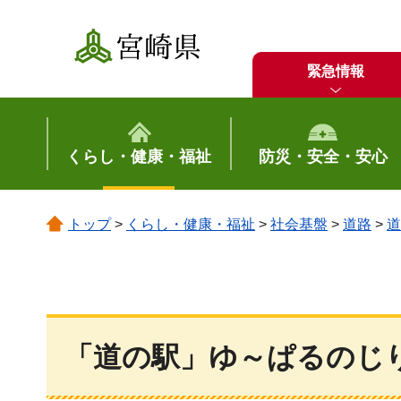
宮崎県
緊急情報
くらし・健康・福祉
防災・安全・安心
トップ
>
くらし・健康・福祉
>
社会基盤
>
道路
>
道
「道の駅」ゆ～ぱるのじ