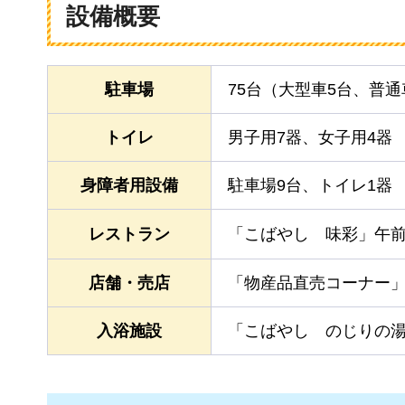
設備概要
駐車場
75台（大型車5台、普通
トイレ
男子用7器、女子用4器
身障者用設備
駐車場9台、トイレ1器
レストラン
「こばやし
味彩
」午前
店舗・売店
「物産品直売コーナー」
入浴施設
「こばやし
のじりの