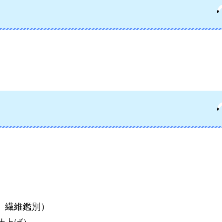
、繊維鑑別）