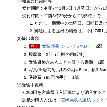
(1)願書受付期間等
受付期間：令和7年1月6日（月曜日）から1
受付時間：午前8時30分から午後5時まで
ただし、期間中の土曜日、日曜日及
郵送による提出の場合は、令和7年1
(2)提出書類
受験願書（PDF：67KB）
2
部
履歴書
2
部（市販の用紙可）
受験資格があることを証する書類
1
部
写真(出願前6月以内の縦4.5cm、横3.
受験票（85円切手）
1
部
(3)受験手数料
7,200円を宮崎県収入証紙により納入する
証紙の購入方法は「
宮崎県収入証紙って？