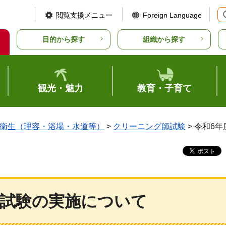
閲覧支援メニュー
Foreign Language
目的から探す
組織から探す
観光・魅力
教育・子育て
衛生（理容・浴場・水道等）
>
クリーニング師試験
> 令和6
師試験の実施について