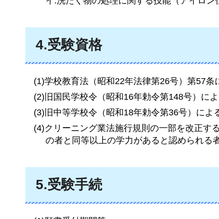
イ.洗たく物の処理に関する技能（アイロン
4.受験資格
(1)学校教育法（昭和22年法律第26号）第57
(2)旧国民学校令（昭和16年勅令第148号）
(3)旧中等学校令（昭和18年勅令第36号）に
(4)クリーニング業法施行規則の一部を改正す
の者と同等以上の学力があると認められる
5.受験手続