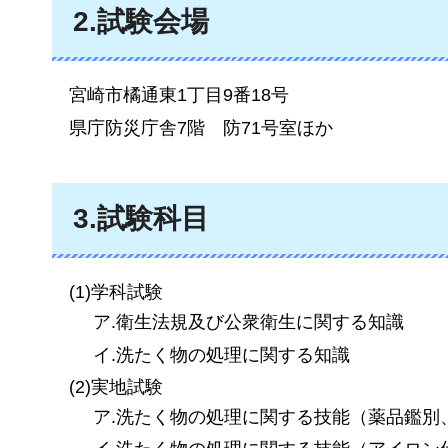
2.試験会場
宮崎市橘通東1丁目9番18号
県庁防災庁舎7階
防
71号室ほか
3.試験科目
(1)学科試験
ア.衛生法規及び公衆衛生に関する知識
イ.洗たく物の処理に関する知識
(2)実地試験
ア.洗たく物の処理に関する技能（薬品鑑別