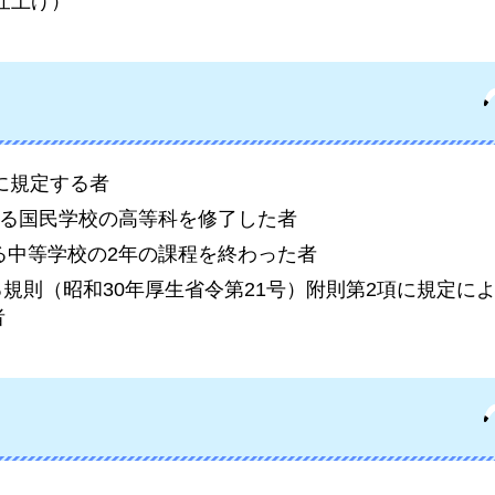
仕上げ）
条に規定する者
による国民学校の高等科を修了した者
よる中等学校の2年の課程を終わった者
る規則（昭和30年厚生省令第21号）附則第2項に規定に
者