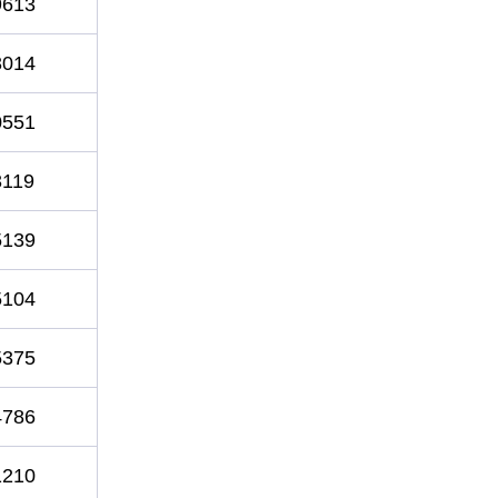
9613
3014
0551
3119
5139
5104
5375
4786
1210