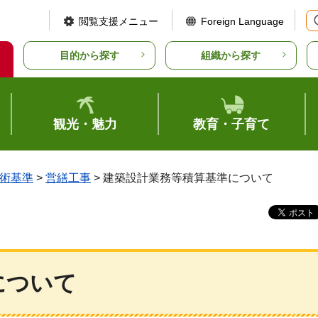
閲覧支援メニュー
Foreign Language
目的から探す
組織から探す
観光・魅力
教育・子育て
術基準
>
営繕工事
> 建築設計業務等積算基準について
について