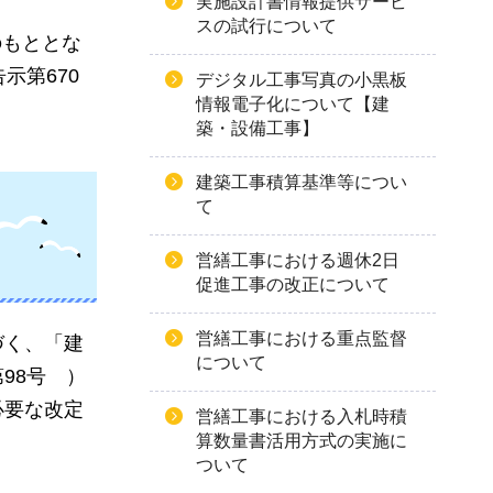
実施設計書情報提供サービ
スの試行について
のもととな
示第670
デジタル工事写真の小黒板
情報電子化について【建
築・設備工事】
建築工事積算基準等につい
て
営繕工事における週休2日
促進工事の改正について
営繕工事における重点監督
づく、「建
について
98号
）
必要な改定
営繕工事における入札時積
算数量書活用方式の実施に
ついて