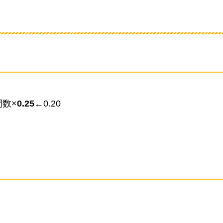
数×
0.25
←0.20