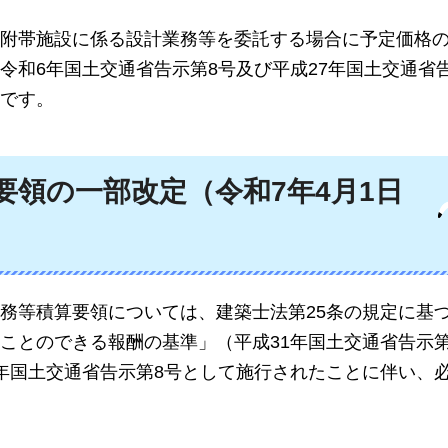
附帯施設に係る設計業務等を委託する場合に予定価格
和6年国土交通省告示第8号及び平成27年国土交通省告
です。
要領の一部改定（令和7年4月1日
務等積算要領については、建築士法第25条の規定に基
ことのできる報酬の基準」（
平成31年国土交通省告示第
年国土交通省告示第8号として施行されたことに伴い、