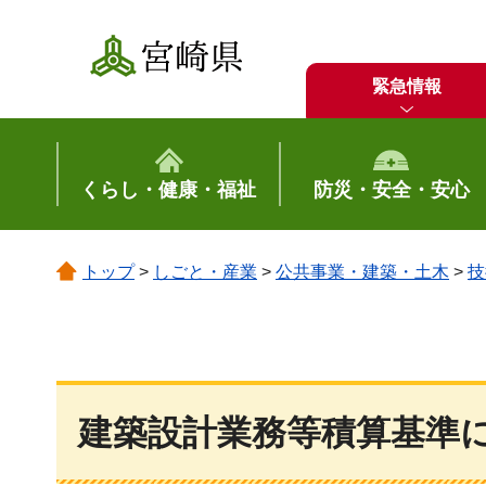
宮崎県
緊急情報
くらし・健康・福祉
防災・安全・安心
トップ
>
しごと・産業
>
公共事業・建築・土木
>
技
建築設計業務等積算基準