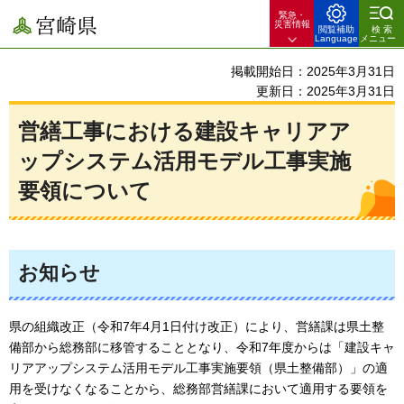
緊急・
宮崎県
災害情報
閲覧補助
検索
Language
メニュー
掲載開始日：2025年3月31日
更新日：2025年3月31日
営繕工事における建設キャリアア
ップシステム活用モデル工事実施
要領について
お知らせ
県の組織改正（令和7年4月1日付け改正）により、営繕課は県土整
備部から総務部に移管することとなり、令和7年度からは「建設キャ
リアアップシステム活用モデル工事実施要領（県土整備部）」の適
用を受けなくなることから、総務部営繕課において適用する要領を