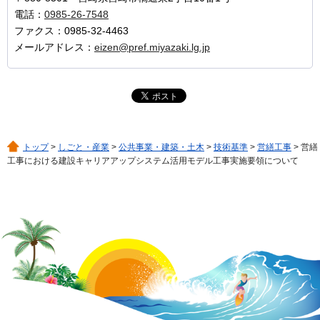
電話：
0985-26-7548
ファクス：0985-32-4463
メールアドレス：
eizen@pref.miyazaki.lg.jp
トップ
>
しごと・産業
>
公共事業・建築・土木
>
技術基準
>
営繕工事
> 営繕
工事における建設キャリアアップシステム活用モデル工事実施要領について