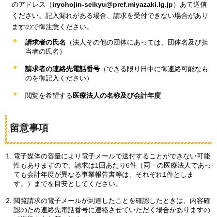
のアドレス（
iryohojin-seikyu@pref.miyazaki.lg.jp
）あて送信
ください。記入漏れがある場合、請求を受付できない場合があり
ますので御注意ください。
請求者の氏名
（法人その他の団体にあっては、団体名及び担
当者の氏名）
請求者の連絡先電話番号
（できる限り日中に御連絡可能なも
のを御記入ください）
閲覧を希望する
医療法人の名称及び会計年度
留意事項
電子媒体の容量により電子メールで送付することができない可能
性もありますので、請求は1回あたり6件（同一の医療法人であっ
ても会計年度が異なる事業報告書等は、それぞれ1件としま
す。）までを目安としてください。
閲覧請求の電子メールが到達したことを確認したときは、内容確
認のため連絡先電話番号に連絡させていただく場合がありますの