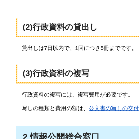
(2)行政資料の貸出し
貸
出しは7日以内で、1回につき5冊までです
(3)行政資料の複写
行政
資料の複写には、複写費用が必要です。
写
しの種類と費用の額は、
公文書の写しの交付
2.情報公開総合窓口